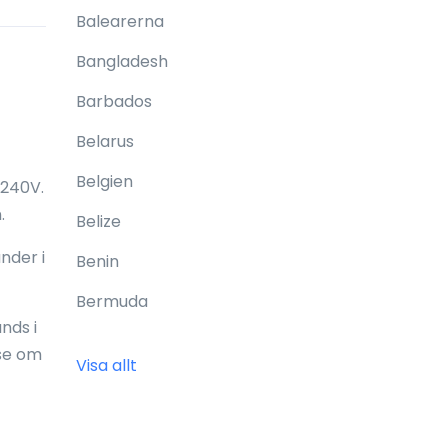
Balearerna
Bangladesh
Barbados
Belarus
Belgien
-240V.
.
Belize
nder i
Benin
Bermuda
nds i
Bhutan
 se om
Visa allt
Bolivia
Bonaire