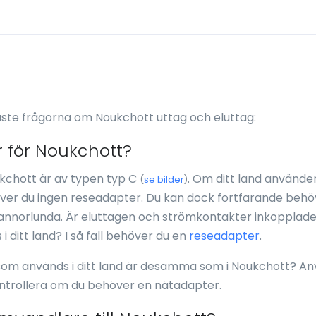
aste frågorna om Noukchott uttag och eluttag:
 för Noukchott?
kchott är av typen typ C
. Om ditt land använde
(
se bilder
)
er du ingen reseadapter. Du kan dock fortfarande behö
nnorlunda. Är eluttagen och strömkontakter inkopplad
ditt land? I så fall behöver du en
reseadapter
.
som används i ditt land är desamma som i Noukchott? A
ontrollera om du behöver en nätadapter.