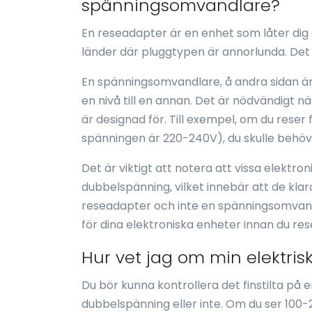
spänningsomvandlare?
En reseadapter är en enhet som låter dig 
länder där pluggtypen är annorlunda. Det 
En spänningsomvandlare, å andra sidan ä
en nivå till en annan. Det är nödvändigt n
är designad för. Till exempel, om du reser 
spänningen är 220-240V), du skulle behö
Det är viktigt att notera att vissa elekt
dubbelspänning, vilket innebär att de klar
reseadapter och inte en spänningsomvandla
för dina elektroniska enheter innan du res
Hur vet jag om min elektri
Du bör kunna kontrollera det finstilta på 
dubbelspänning eller inte. Om du ser 100