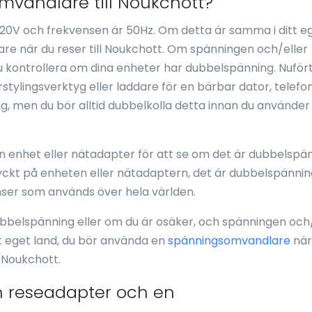
mvandlare till Noukchott?
20V och frekvensen är 50Hz. Om detta är samma i ditt e
e när du reser till Noukchott. Om spänningen och/eller
du kontrollera om dina enheter har dubbelspänning. Nuför
ylingsverktyg eller laddare för en bärbar dator, telefon,
ng, men du bör alltid dubbelkolla detta innan du använder
 en enhet eller nätadapter för att se om det är dubbelspä
ryckt på enheten eller nätadaptern, det är dubbelspänni
ser som används över hela världen.
ubbelspänning eller om du är osäker, och spänningen och/
itt eget land, du bör använda en
spänningsomvandlare
när
 Noukchott.
n reseadapter och en