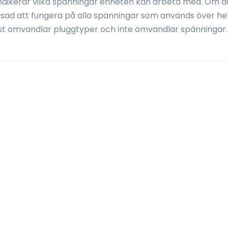
ndikerar vilka spänningar enheten kan arbeta med. Om d
ssad att fungera på alla spänningar som används över he
st omvandlar pluggtyper och inte omvandlar spänningar.