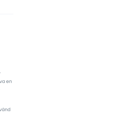
Cocos (Keeling) öarna
Colombia
Cooköarna
Costa Rica
Curaçao
Cypern
Danmark
r
va en
Djibouti
e
Dominica
Dominikanska republiken
nvänd
Ecuador
Egyptien