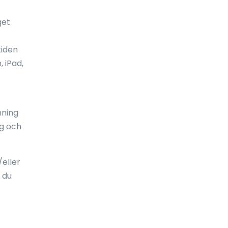
Ekvatorialguinea
get
El Salvador
tiden
Elfenbenskusten
 iPad,
England
Eritrea
nning
Estland
ng och
Etiopien
Falklandsöarna
eller
 du
Fiji
Filippinerna
Finland