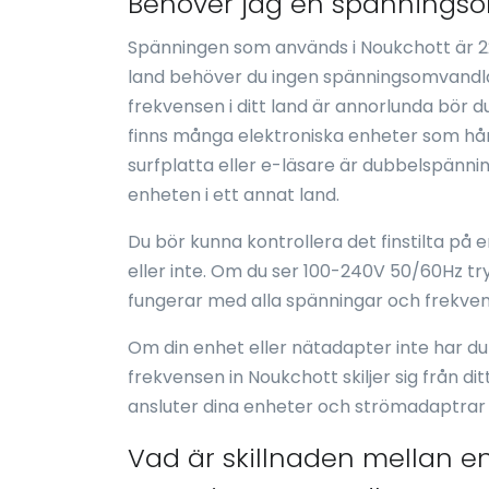
Behöver jag en spänningso
Spänningen som används i Noukchott är 2
land behöver du ingen spänningsomvandlar
frekvensen i ditt land är annorlunda bör 
finns många elektroniska enheter som hårst
surfplatta eller e-läsare är dubbelspänni
enheten i ett annat land.
Du bör kunna kontrollera det finstilta på
eller inte. Om du ser 100-240V 50/60Hz t
fungerar med alla spänningar och frekven
Om din enhet eller nätadapter inte har d
frekvensen in Noukchott skiljer sig från d
ansluter dina enheter och strömadaptrar
Vad är skillnaden mellan e