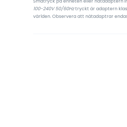
Småtryck på enheten eller nätadaptern i
100-240V 50/60Hz
tryckt är adaptern kla
världen. Observera att nätadaptrar enda