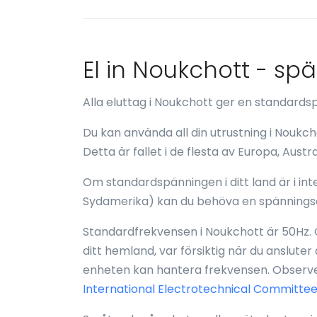
El in Noukchott - sp
Alla eluttag i Noukchott ger en standard
Du kan använda all din utrustning i Noukc
Detta är fallet i de flesta av Europa, Austr
Om standardspänningen i ditt land är i inte
Sydamerika) kan du behöva en spännings
Standardfrekvensen i Noukchott är 50Hz. 
ditt hemland, var försiktig när du ansluter
enheten kan hantera frekvensen. Observer
International Electrotechnical Committee