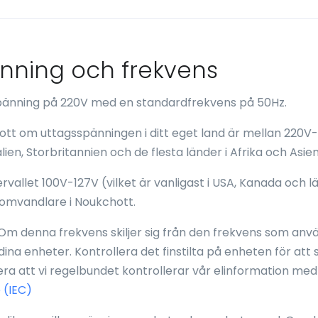
änning och frekvens
spänning på 220V med en standardfrekvens på 50Hz.
hott om uttagsspänningen i ditt eget land är mellan 220V
alien, Storbritannien och de flesta länder i Afrika och Asien
rvallet 100V-127V (vilket är vanligast i USA, Kanada och lä
omvandlare i Noukchott.
Om denna frekvens skiljer sig från den frekvens som anvä
 dina enheter. Kontrollera det finstilta på enheten för att
a att vi regelbundet kontrollerar vår elinformation med
 (IEC)