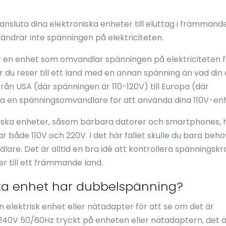
ansluta dina elektroniska enheter till eluttag i främmand
ändrar inte spänningen på elektriciteten.
r en enhet som omvandlar spänningen på elektriciteten 
är du reser till ett land med en annan spänning än vad din
från USA (där spänningen är 110-120V) till Europa (där
va en spänningsomvandlare för att använda dina 110V-en
roniska enheter, såsom bärbara datorer och smartphones, 
ar både 110V och 220V. I det här fallet skulle du bara beh
re. Det är alltid en bra idé att kontrollera spänningsk
er till ett främmande land.
ska enhet har dubbelspänning?
en elektrisk enhet eller nätadapter för att se om det är
-240V 50/60Hz tryckt på enheten eller nätadaptern, det ä