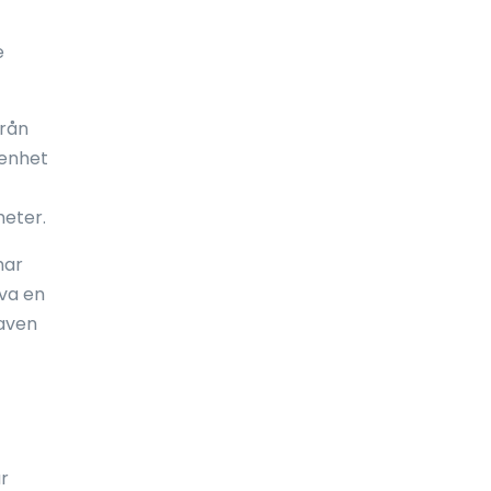
Frankrike
e
Fransk Polynesien
Franska Guyana
från
 enhet
Färöarna
Förenade arabemiraten (UAE)
heter.
Förenta staterna
har
öva en
Gabon
raven
Galápagosöarna
Gambia
Georgien
Ghana
r