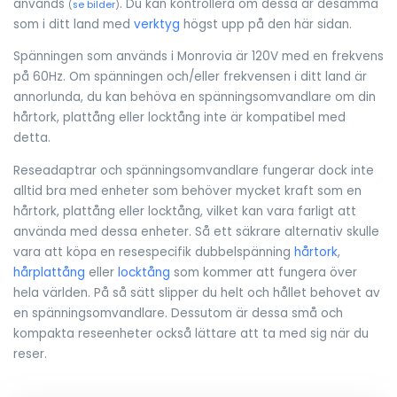
används
. Du kan kontrollera om dessa är desamma
(
se bilder
)
som i ditt land med
verktyg
högst upp på den här sidan.
Spänningen som används i Monrovia är 120V med en frekvens
på 60Hz. Om spänningen och/eller frekvensen i ditt land är
annorlunda, du kan behöva en spänningsomvandlare om din
hårtork, plattång eller locktång inte är kompatibel med
detta.
Reseadaptrar och spänningsomvandlare fungerar dock inte
alltid bra med enheter som behöver mycket kraft som en
hårtork, plattång eller locktång, vilket kan vara farligt att
använda med dessa enheter. Så ett säkrare alternativ skulle
vara att köpa en resespecifik dubbelspänning
hårtork
,
hårplattång
eller
locktång
som kommer att fungera över
hela världen. På så sätt slipper du helt och hållet behovet av
en spänningsomvandlare. Dessutom är dessa små och
kompakta reseenheter också lättare att ta med sig när du
reser.