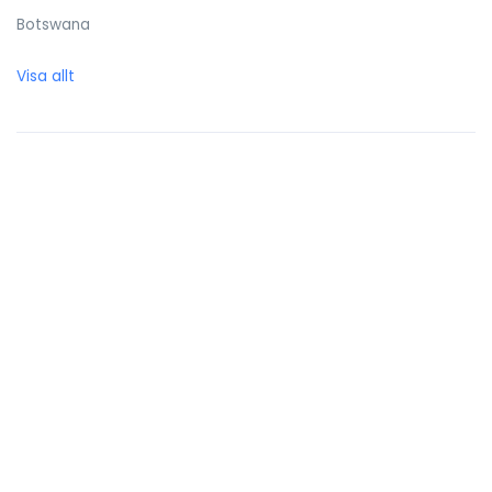
Botswana
Brasilien
Visa allt
Brittiska Jungfruöarna
Brunei Darussalam
Bulgarien
Burkina Faso
Burundi
Caymanöarna
Centralafrikanska republiken
Chile
Cocos (Keeling) öarna
Colombia
Cooköarna