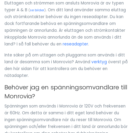
Eluttagen och strömmen som ansluts Monrovia är av typen
typer A & B
. Om ditt land använder samma eluttag
(
se bilder
)
och strömkontakter behöver du ingen reseadapter. Du kan
dock fortfarande behöva en spänningsomvandlare om
spänningen är annorlunda. Är eluttagen och strömkontakter
inkopplade Monrovia annorlunda än de som används i ditt
land? I så fall behöver du en
reseadapter
.
Inte säker på om uttagen och pluggarna som används i ditt
land är desamma som i Monrovia? Använd
verktyg
överst på
den här sidan för att kontrollera om du behöver en
nätadapter.
Behöver jag en spänningsomvandlare till
Monrovia?
Spänningen som används i Monrovia är 120V och frekvensen
är 60Hz. Om detta är samma i ditt eget land behöver du
ingen spänningsomvandlare när du reser till Monrovia. Om
spänningen och/eller frekvensen i ditt land är annorlunda bör