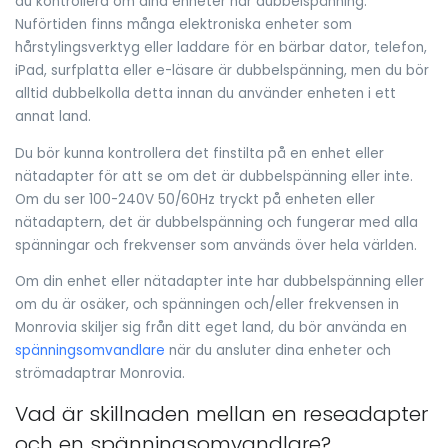
du kontrollera om dina enheter har dubbelspänning.
Nuförtiden finns många elektroniska enheter som
hårstylingsverktyg eller laddare för en bärbar dator, telefon,
iPad, surfplatta eller e-läsare är dubbelspänning, men du bör
alltid dubbelkolla detta innan du använder enheten i ett
annat land.
Du bör kunna kontrollera det finstilta på en enhet eller
nätadapter för att se om det är dubbelspänning eller inte.
Om du ser 100-240V 50/60Hz tryckt på enheten eller
nätadaptern, det är dubbelspänning och fungerar med alla
spänningar och frekvenser som används över hela världen.
Om din enhet eller nätadapter inte har dubbelspänning eller
om du är osäker, och spänningen och/eller frekvensen in
Monrovia skiljer sig från ditt eget land, du bör använda en
spänningsomvandlare
när du ansluter dina enheter och
strömadaptrar Monrovia.
Vad är skillnaden mellan en reseadapter
och en spänningsomvandlare?