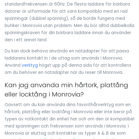
standardfrekvensen är 60Hz. De flesta laddare för bärbara
datorer är utformade för att vara kompatibla med en rad
spänningar (dubbel spänning), så de borde fungera med
butiker i Monrovia utan problem. Men du bör alltid dubbelkolla
spänningskraven för din bärbara laddare innan du använder
den i ett annat land.
Du kan dock behöva använda en nätadapter för att passa
laddarens kontakt in i de uttag som används i Monrovia.
Använd
verktyg
högst upp på denna sida för att kontrollera
om du behöver en nätadapter när du reser till Monrovia.
Kan jag använda min hårtork, plattång
eller locktång i Monrovia?
Oavsett om du kan använda dina favorithårverktyg som en
hårtork, plattång eller locktång i Monrovia eller inte beror på
typen av nätkontakt din enhet har och om den är kompatibel
med spänningen och frekvensen som används i Monrovia. I
Monrovia är eluttag och kontakter av typer A & B de som