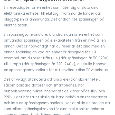
En reseadapter är en enhet som låter dig ansluta dina
elektroniska enheter till eluttag i främmande länder där
pluggtypen är annorlunda. Det ändrar inte spänningen på
elektriciteten.
En spänningsomvandlare, å andra sidan är en enhet som
omvandlar spänningen på elektriciteten från en nivå till en
annan. Det är nödvändigt när du reser till ett land med en
annan spänning än vad din enhet är designad för. Till
exempel, om du reser från USA (där spänningen är 110-120V)
till Europa (där spänningen är 220-240V), du skulle behöva
en spänningsomvandlare för att använda dina 110V-enheter.
Det är viktigt att notera att vissa elektroniska enheter,
såsom bärbara datorer och smartphones, har
dubbelspänning, vilket innebär att de klarar både 110V och
220V. I det här fallet skulle du bara behöva en reseadapter
och inte en spänningsomvandlare. Det är alltid en bra idé att
kontrollera spänningskraven för dina elektroniska enheter
innan du reser till ett främmande land.