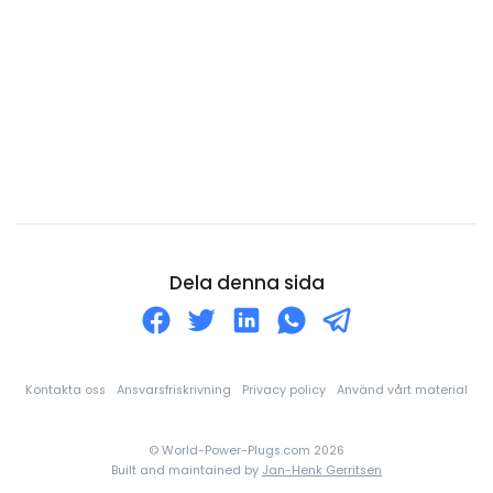
Costa Rica
Curaçao
Cypern
Danmark
Djibouti
Dominica
Dominikanska republiken
Ecuador
Dela denna sida
Egyptien
Ekvatorialguinea
El Salvador
Kontakta oss
Ansvarsfriskrivning
Privacy policy
Använd vårt material
Elfenbenskusten
© World-Power-Plugs.com 2026
England
Built and maintained by
Jan-Henk Gerritsen