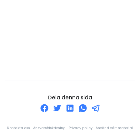
Cooköarna
Costa Rica
Curaçao
Cypern
Danmark
Djibouti
Dominica
Dominikanska republiken
Ecuador
Dela denna sida
Egyptien
Ekvatorialguinea
El Salvador
Kontakta oss
Ansvarsfriskrivning
Privacy policy
Använd vårt material
Elfenbenskusten