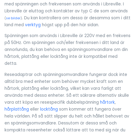
med spänningen och frekvensen som används i Libreville. I
Libreville är eluttag och kontakter av typ C de som används
. Du kan kontrollera om dessa är desamma som i ditt
(
se bilder
)
land med
verktyg
högst upp på den här sidan.
Spänningen som används i Libreville är 220V med en frekvens
på 50Hz. Om spänningen och/eller frekvensen i ditt land är
annorlunda, du kan behöva en spänningsomvandlare om din
hårtork, plattång eller locktång inte är kompatibel med
detta.
Reseadaptrar och spänningsomvandlare fungerar dock inte
alltid bra med enheter som behöver mycket kraft som en
hårtork, plattång eller locktång, vilket kan vara farligt att
använda med dessa enheter. Så ett säkrare alternativ skulle
vara att köpa en resespecifik dubbelspänning
hårtork
,
hårplattång
eller
locktång
som kommer att fungera över
hela världen. På så sätt slipper du helt och hållet behovet av
en spänningsomvandlare. Dessutom är dessa små och
kompakta reseenheter också lättare att ta med sig när du