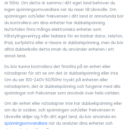
är 50Hz. Om detta är samma i ditt eget land behöver du
ingen spänningsomvandlare när du reser till Libreville. Om
spänningen och/eller frekvensen i ditt land är annorlunda bör
du kontrollera om dina enheter har dubbelspänning.
Nuförtiden finns många elektroniska enheter som
hårstylingsverktyg eller laddare för en bärbar dator, telefon,
iPad, surfplatta eller e-läsare är dubbelspänning, men du bör
alltid dubbelkolla detta innan du använder enheten i ett
annat land.
Du bör kunna kontrollera det finstilta på en enhet eller
nätadapter för att se om det är dubbelspänning eller inte.
Om du ser 100-240V 50/60Hz tryckt på enheten eller
nätadaptern, det är dubbelspänning och fungerar med alla
spänningar och frekvenser som används över hela världen.
Om din enhet eller nätadapter inte har dubbelspänning eller
om du är osäker, och spänningen och/eller frekvensen in
Libreville skiljer sig från ditt eget land, du bör använda en
spänningsomvandlare
när du ansluter dina enheter och