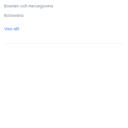
Bosnien och Hercegovina
Botswana
Brasilien
Visa allt
Brittiska Jungfruöarna
Brunei Darussalam
Bulgarien
Burkina Faso
Burundi
Caymanöarna
Centralafrikanska republiken
Chile
Cocos (Keeling) öarna
Colombia