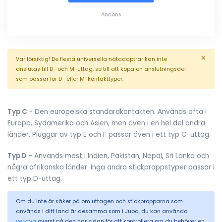
Annons
×
Var försiktig! De flesta universella nätadaptrar kan inte
anslutas till D- och M-uttag, se till att köpa en anslutningsdel
som passar för D- eller M-kontakttyper.
Typ C
- Den europeiska standardkontakten. Används ofta i
Europa, Sydamerika och Asien, men även i en hel del andra
länder. Pluggar av typ E och F passar även i ett typ C-uttag.
Typ D
- Används mest i Indien, Pakistan, Nepal, Sri Lanka och
några afrikanska länder. Inga andra stickproppstyper passar i
ett typ D-uttag.
Om du inte är säker på om uttagen och stickpropparna som
används i ditt land är desamma som i Juba, du kan använda
verktyg
överst på den här sidan för att kontrollera om du behöver en