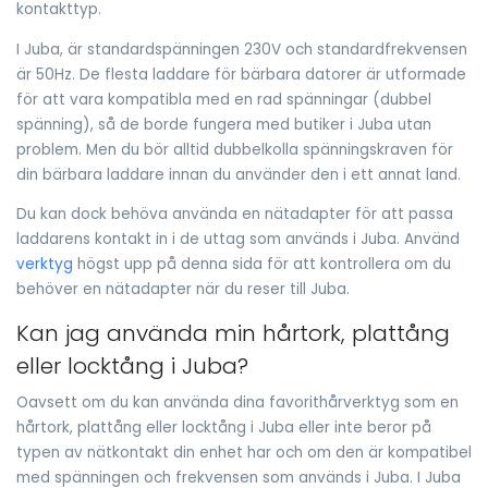
kontakttyp.
I Juba, är standardspänningen 230V och standardfrekvensen
är 50Hz. De flesta laddare för bärbara datorer är utformade
för att vara kompatibla med en rad spänningar (dubbel
spänning), så de borde fungera med butiker i Juba utan
problem. Men du bör alltid dubbelkolla spänningskraven för
din bärbara laddare innan du använder den i ett annat land.
Du kan dock behöva använda en nätadapter för att passa
laddarens kontakt in i de uttag som används i Juba. Använd
verktyg
högst upp på denna sida för att kontrollera om du
behöver en nätadapter när du reser till Juba.
Kan jag använda min hårtork, plattång
eller locktång i Juba?
Oavsett om du kan använda dina favorithårverktyg som en
hårtork, plattång eller locktång i Juba eller inte beror på
typen av nätkontakt din enhet har och om den är kompatibel
med spänningen och frekvensen som används i Juba. I Juba