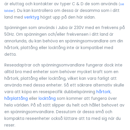
är eluttag och kontakter av typer C & D de som används
(
se
. Du kan kontrollera om dessa är desamma som i ditt
bilder
)
land med
verktyg
högst upp på den här sidan.
Spänningen som används i Juba är 230V med en frekvens på
50Hz. Om spänningen och/eller frekvensen i ditt land är
annorlunda, du kan behöva en spänningsomvandlare om din
hårtork, plattång eller locktång inte är kompatibel med
detta.
Reseadaptrar och spänningsomvandlare fungerar dock inte
alltid bra med enheter som behöver mycket kraft som en
hårtork, plattång eller locktång, vilket kan vara farligt att
använda med dessa enheter. Så ett säkrare alternativ skulle
vara att köpa en resespecifik dubbelspänning
hårtork
,
hårplattång
eller
locktång
som kommer att fungera över
hela världen. På så sätt slipper du helt och hållet behovet av
en spänningsomvandlare. Dessutom är dessa små och
kompakta reseenheter också lättare att ta med sig när du
reser.