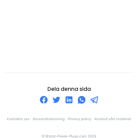
Cooköarna
Costa Rica
Curaçao
Cypern
Danmark
Djibouti
Dominica
Dominikanska republiken
Ecuador
Dela denna sida
Egyptien
Ekvatorialguinea
El Salvador
Kontakta oss
Ansvarsfriskrivning
Privacy policy
Använd vårt material
Elfenbenskusten
© World-Power-Plugs.com 2026
England