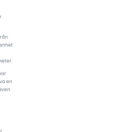
Frankrike
e
Fransk Polynesien
Franska Guyana
från
Färöarna
 enhet
Förenade arabemiraten (UAE)
heter.
Förenta staterna
har
Gabon
öva en
raven
Galápagosöarna
Gambia
Georgien
Ghana
r