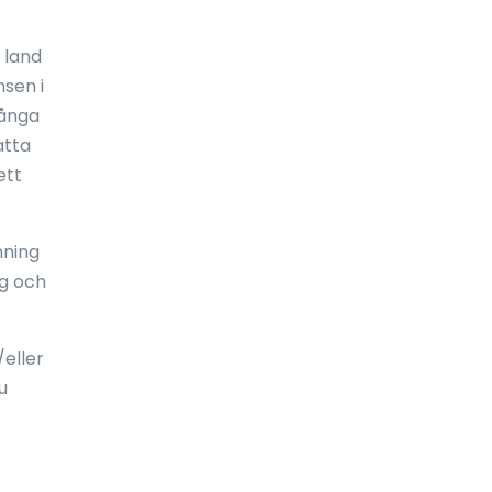
Ekvatorialguinea
 land
El Salvador
sen i
många
Elfenbenskusten
atta
England
ett
Eritrea
nning
Estland
ng och
Etiopien
Falklandsöarna
eller
u
Fiji
Filippinerna
Finland