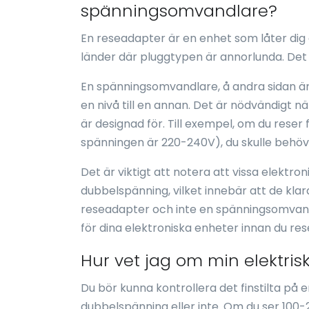
spänningsomvandlare?
En reseadapter är en enhet som låter dig 
länder där pluggtypen är annorlunda. Det 
En spänningsomvandlare, å andra sidan ä
en nivå till en annan. Det är nödvändigt n
är designad för. Till exempel, om du reser 
spänningen är 220-240V), du skulle behö
Det är viktigt att notera att vissa elekt
dubbelspänning, vilket innebär att de klar
reseadapter och inte en spänningsomvandla
för dina elektroniska enheter innan du res
Hur vet jag om min elektri
Du bör kunna kontrollera det finstilta på 
dubbelspänning eller inte. Om du ser 100