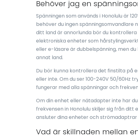
Behöver jag en spänningsom
Spänningen som används i Honolulu är 120
behöver du ingen spänningsomvandlare när
ditt land är annorlunda bör du kontroller
elektroniska enheter som hårstylingsverkty
eller e-läsare är dubbelspänning, men du 
annat land.
Du bör kunna kontrollera det finstilta på
eller inte. Om du ser 100-240V 50/60Hz t
fungerar med alla spänningar och frekven
Om din enhet eller nätadapter inte har d
frekvensen in Honolulu skiljer sig från dit
ansluter dina enheter och strömadaptrar 
Vad är skillnaden mellan e