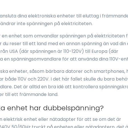
ansluta dina elektroniska enheter till eluttag i främmand
ändrar inte spänningen på elektriciteten.
r en enhet som omvandlar spänningen på elektriciteten 
är du reser till ett land med en annan spänning än vad din
från USA (där spänningen är 110-120V) till Europa (där
va en spänningsomvandlare för att använda dina 110V-en
roniska enheter, såsom bärbara datorer och smartphones, 
ar både 110V och 220V. I det här fallet skulle du bara beh
re. Det är alltid en bra idé att kontrollera spänningsk
er till ett främmande land.
ska enhet har dubbelspänning?
en elektrisk enhet eller nätadapter för att se om det är
-240V 50/60Hz tryckt på enheten eller nätadaptern, det ä