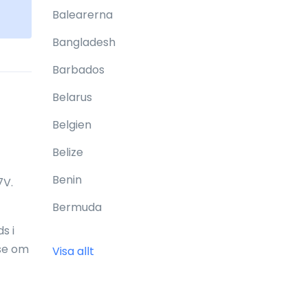
Balearerna
Bangladesh
Barbados
Belarus
Belgien
Belize
Benin
7V.
Bermuda
s i
Bhutan
 se om
Visa allt
Bolivia
Bonaire