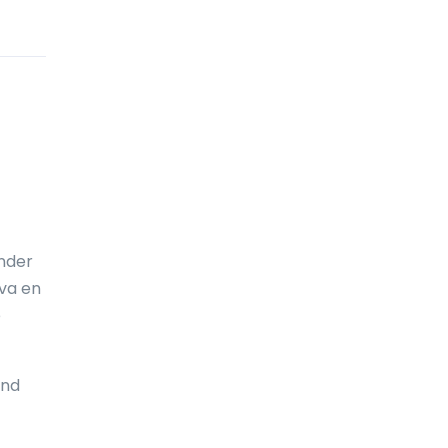
Cocos (Keeling) öarna
Colombia
Cooköarna
Costa Rica
Curaçao
Cypern
Danmark
änder
Djibouti
va en
e
Dominica
Dominikanska republiken
änd
Ecuador
Egyptien