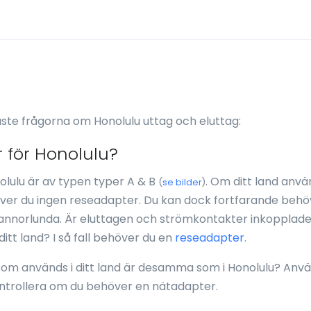
ste frågorna om Honolulu uttag och eluttag:
 för Honolulu?
lulu är av typen typer A & B
. Om ditt land anv
(
se bilder
)
er du ingen reseadapter. Du kan dock fortfarande behö
nnorlunda. Är eluttagen och strömkontakter inkopplad
tt land? I så fall behöver du en
reseadapter
.
som används i ditt land är desamma som i Honolulu? Anv
ontrollera om du behöver en nätadapter.