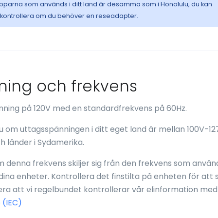
opparna som används i ditt land är desamma som i Honolulu, du kan
t kontrollera om du behöver en reseadapter.
nning och frekvens
pänning på 120V med en standardfrekvens på 60Hz.
lu om uttagsspänningen i ditt eget land är mellan 100V-12
h länder i Sydamerika.
 denna frekvens skiljer sig från den frekvens som använd
 dina enheter. Kontrollera det finstilta på enheten för att
a att vi regelbundet kontrollerar vår elinformation med
 (IEC)