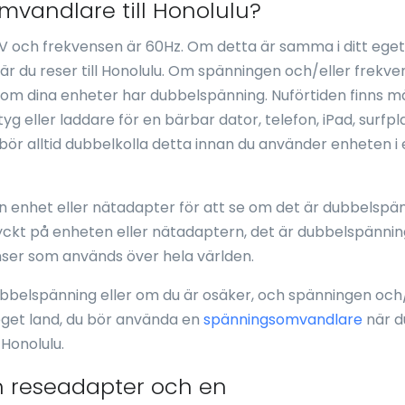
vandlare till Honolulu?
V och frekvensen är 60Hz. Om detta är samma i ditt eget
 du reser till Honolulu. Om spänningen och/eller frekven
a om dina enheter har dubbelspänning. Nuförtiden finns 
g eller laddare för en bärbar dator, telefon, iPad, surfpl
bör alltid dubbelkolla detta innan du använder enheten i 
 en enhet eller nätadapter för att se om det är dubbelspä
ryckt på enheten eller nätadaptern, det är dubbelspänni
ser som används över hela världen.
ubbelspänning eller om du är osäker, och spänningen och/
t eget land, du bör använda en
spänningsomvandlare
när d
Honolulu.
n reseadapter och en