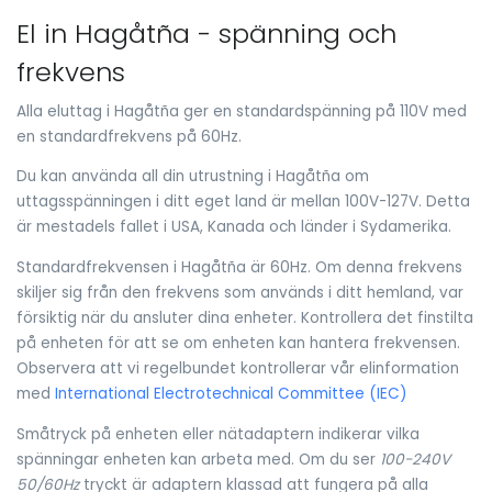
El in Hagåtña - spänning och
frekvens
Alla eluttag i Hagåtña ger en standardspänning på 110V med
en standardfrekvens på 60Hz.
Du kan använda all din utrustning i Hagåtña om
uttagsspänningen i ditt eget land är mellan 100V-127V. Detta
är mestadels fallet i USA, Kanada och länder i Sydamerika.
Standardfrekvensen i Hagåtña är 60Hz. Om denna frekvens
skiljer sig från den frekvens som används i ditt hemland, var
försiktig när du ansluter dina enheter. Kontrollera det finstilta
på enheten för att se om enheten kan hantera frekvensen.
Observera att vi regelbundet kontrollerar vår elinformation
med
International Electrotechnical Committee (IEC)
Småtryck på enheten eller nätadaptern indikerar vilka
spänningar enheten kan arbeta med. Om du ser
100-240V
50/60Hz
tryckt är adaptern klassad att fungera på alla