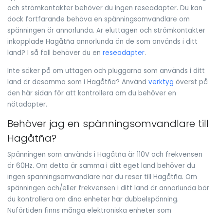
och strömkontakter behöver du ingen reseadapter. Du kan
dock fortfarande behöva en spänningsomvandlare om
spänningen är annorlunda. Är eluttagen och strömkontakter
inkopplade Hagåtña annorlunda än de som används i ditt
land? I så fall behöver du en
reseadapter
.
Inte säker på om uttagen och pluggarna som används i ditt
land är desamma som i Hagåtña? Använd
verktyg
överst på
den här sidan för att kontrollera om du behöver en
nätadapter.
Behöver jag en spänningsomvandlare till
Hagåtña?
Spänningen som används i Hagåtña är 110V och frekvensen
är 60Hz. Om detta är samma i ditt eget land behöver du
ingen spänningsomvandlare när du reser till Hagåtña. Om
spänningen och/eller frekvensen i ditt land är annorlunda bör
du kontrollera om dina enheter har dubbelspänning.
Nuförtiden finns många elektroniska enheter som