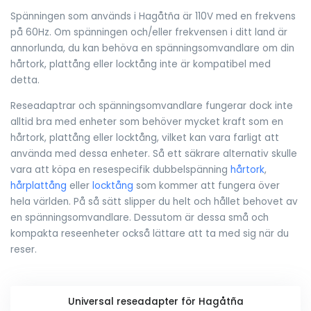
Spänningen som används i Hagåtña är 110V med en frekvens
på 60Hz. Om spänningen och/eller frekvensen i ditt land är
annorlunda, du kan behöva en spänningsomvandlare om din
hårtork, plattång eller locktång inte är kompatibel med
detta.
Reseadaptrar och spänningsomvandlare fungerar dock inte
alltid bra med enheter som behöver mycket kraft som en
hårtork, plattång eller locktång, vilket kan vara farligt att
använda med dessa enheter. Så ett säkrare alternativ skulle
vara att köpa en resespecifik dubbelspänning
hårtork
,
hårplattång
eller
locktång
som kommer att fungera över
hela världen. På så sätt slipper du helt och hållet behovet av
en spänningsomvandlare. Dessutom är dessa små och
kompakta reseenheter också lättare att ta med sig när du
reser.
Universal reseadapter för Hagåtña