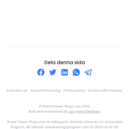
Curaçao
Cypern
Danmark
Djibouti
Dominica
Dominikanska republiken
Ecuador
Dela denna sida
Egyptien
Ekvatorialguinea
El Salvador
Kontakta oss
Ansvarsfriskrivning
Privacy policy
Använd vårt material
Elfenbenskusten
© World-Power-Plugs.com 2026
England
Built and maintained by
Jan-Henk Gerritsen
Eritrea
World-Power-Plugs.com är deltagare i Amazon Services LLC Associates
Estland
Program, ett affiliate-annonseringsprogram som är utformat för att