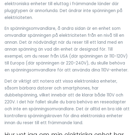
elektroniska enheter till eluttag i främmande länder där
pluggtypen är annorlunda. Det ändrar inte spänningen på
elektriciteten.
En spänningsomvandlare, å andra sidan är en enhet som
omvandlar spänningen på elektriciteten från en nivå till en
annan. Det är nödvändigt när du reser till ett land med en
annan spänning än vad din enhet är designad för. Till
exempel, om du reser från USA (där spänningen är 110-120V)
till Europa (där spänningen är 220-240V), du skulle behöva
en spänningsomvandlare för att använda dina 110V-enheter.
Det är viktigt att notera att vissa elektroniska enheter,
såsom bärbara datorer och smartphones, har
dubbelspänning, vilket innebär att de klarar både 110V och
220V. I det här fallet skulle du bara behöva en reseadapter
och inte en spänningsomvandlare. Det är alltid en bra idé att
kontrollera spänningskraven för dina elektroniska enheter
innan du reser till ett främmande land.
Hur vet jag om min elektriska enhet har