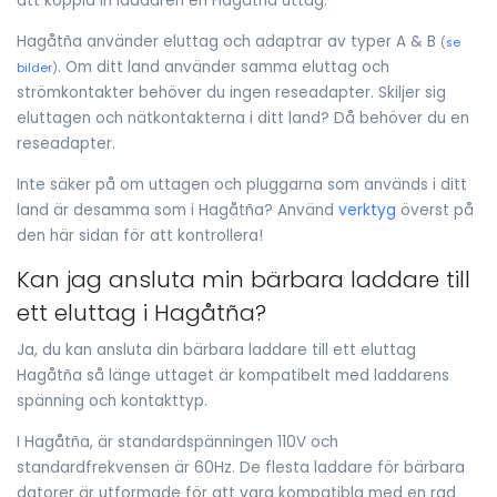
att koppla in laddaren en Hagåtña uttag.
Hagåtña använder eluttag och adaptrar av typer A & B
(
se
. Om ditt land använder samma eluttag och
bilder
)
strömkontakter behöver du ingen reseadapter. Skiljer sig
eluttagen och nätkontakterna i ditt land? Då behöver du en
reseadapter.
Inte säker på om uttagen och pluggarna som används i ditt
land är desamma som i Hagåtña? Använd
verktyg
överst på
den här sidan för att kontrollera!
Kan jag ansluta min bärbara laddare till
ett eluttag i Hagåtña?
Ja, du kan ansluta din bärbara laddare till ett eluttag
Hagåtña så länge uttaget är kompatibelt med laddarens
spänning och kontakttyp.
I Hagåtña, är standardspänningen 110V och
standardfrekvensen är 60Hz. De flesta laddare för bärbara
datorer är utformade för att vara kompatibla med en rad