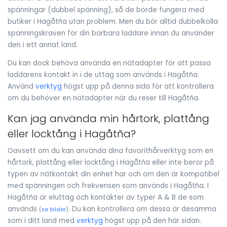
spänningar (dubbel spänning), så de borde fungera med
butiker i Hagåtña utan problem. Men du bör alltid dubbelkolla
spänningskraven för din bärbara laddare innan du använder
den i ett annat land.
Du kan dock behöva använda en nätadapter för att passa
laddarens kontakt in i de uttag som används i Hagåtña.
Använd
verktyg
högst upp på denna sida för att kontrollera
om du behöver en nätadapter när du reser till Hagåtña.
Kan jag använda min hårtork, plattång
eller locktång i Hagåtña?
Oavsett om du kan använda dina favorithårverktyg som en
hårtork, plattång eller locktång i Hagåtña eller inte beror på
typen av nätkontakt din enhet har och om den är kompatibel
med spänningen och frekvensen som används i Hagåtña. I
Hagåtña är eluttag och kontakter av typer A & B de som
används
. Du kan kontrollera om dessa är desamma
(
se bilder
)
som i ditt land med
verktyg
högst upp på den här sidan.