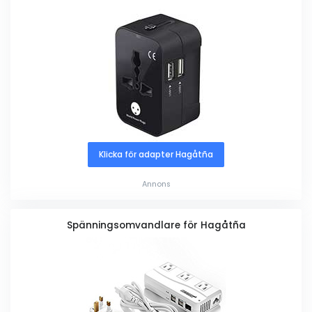
Klicka för adapter Hagåtña
Annons
Spänningsomvandlare för Hagåtña