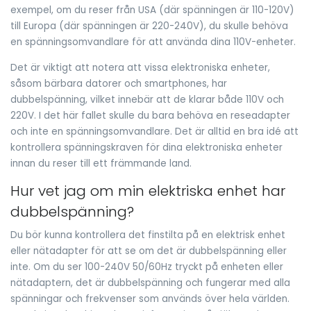
exempel, om du reser från USA (där spänningen är 110-120V)
till Europa (där spänningen är 220-240V), du skulle behöva
en spänningsomvandlare för att använda dina 110V-enheter.
Det är viktigt att notera att vissa elektroniska enheter,
såsom bärbara datorer och smartphones, har
dubbelspänning, vilket innebär att de klarar både 110V och
220V. I det här fallet skulle du bara behöva en reseadapter
och inte en spänningsomvandlare. Det är alltid en bra idé att
kontrollera spänningskraven för dina elektroniska enheter
innan du reser till ett främmande land.
Hur vet jag om min elektriska enhet har
dubbelspänning?
Du bör kunna kontrollera det finstilta på en elektrisk enhet
eller nätadapter för att se om det är dubbelspänning eller
inte. Om du ser 100-240V 50/60Hz tryckt på enheten eller
nätadaptern, det är dubbelspänning och fungerar med alla
spänningar och frekvenser som används över hela världen.