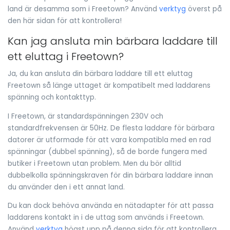
land är desamma som i Freetown? Använd
verktyg
överst på
den här sidan för att kontrollera!
Kan jag ansluta min bärbara laddare till
ett eluttag i Freetown?
Ja, du kan ansluta din bärbara laddare till ett eluttag
Freetown så länge uttaget är kompatibelt med laddarens
spänning och kontakttyp.
I Freetown, är standardspänningen 230V och
standardfrekvensen är 50Hz. De flesta laddare för bärbara
datorer är utformade för att vara kompatibla med en rad
spänningar (dubbel spänning), så de borde fungera med
butiker i Freetown utan problem. Men du bör alltid
dubbelkolla spänningskraven för din bärbara laddare innan
du använder den i ett annat land.
Du kan dock behöva använda en nätadapter för att passa
laddarens kontakt in i de uttag som används i Freetown.
Använd
verktyg
högst upp på denna sida för att kontrollera