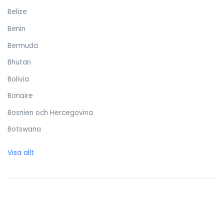
Belize
Benin
Bermuda
Bhutan
Bolivia
Bonaire
Bosnien och Hercegovina
Botswana
Brasilien
Visa allt
Brittiska Jungfruöarna
Brunei Darussalam
Bulgarien
Burkina Faso