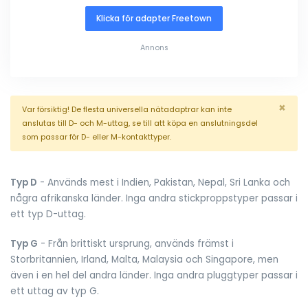
Klicka för adapter Freetown
Annons
×
Var försiktig! De flesta universella nätadaptrar kan inte
anslutas till D- och M-uttag, se till att köpa en anslutningsdel
som passar för D- eller M-kontakttyper.
Typ D
- Används mest i Indien, Pakistan, Nepal, Sri Lanka och
några afrikanska länder. Inga andra stickproppstyper passar i
ett typ D-uttag.
Typ G
- Från brittiskt ursprung, används främst i
Storbritannien, Irland, Malta, Malaysia och Singapore, men
även i en hel del andra länder. Inga andra pluggtyper passar i
ett uttag av typ G.