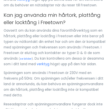
om du behöver en nätadapter när du reser till Freetown.
Kan jag använda min hårtork, plattång
eller locktång i Freetown?
Oavsett om du kan använda dina favorithårverktyg som en
hårtork, plattång eller locktång i Freetown eller inte beror på
typen av nätkontakt din enhet har och om den är kompatibel
med spänningen och frekvensen som används i Freetown. I
Freetown är eluttag och kontakter av typer D & G de som
används
. Du kan kontrollera om dessa är desamma
(
se bilder
)
som i ditt land med
verktyg
högst upp på den här sidan.
Spänningen som används i Freetown är 230V med en
frekvens på 50Hz. Om spänningen och/eller frekvensen i ditt
land är annorlunda, du kan behöva en spänningsomvandlare
om din hårtork, plattång eller locktång inte är kompatibel
med detta.
Reseadaptrar och spänningsomvandlare fungerar dock inte