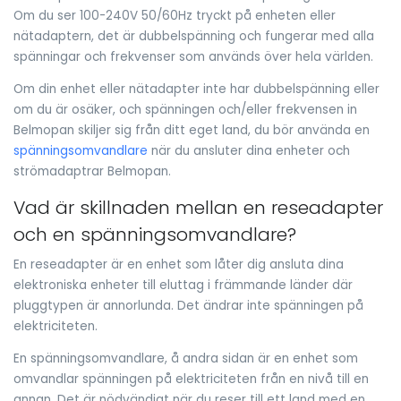
Om du ser 100-240V 50/60Hz tryckt på enheten eller
nätadaptern, det är dubbelspänning och fungerar med alla
spänningar och frekvenser som används över hela världen.
Om din enhet eller nätadapter inte har dubbelspänning eller
om du är osäker, och spänningen och/eller frekvensen in
Belmopan skiljer sig från ditt eget land, du bör använda en
spänningsomvandlare
när du ansluter dina enheter och
strömadaptrar Belmopan.
Vad är skillnaden mellan en reseadapter
och en spänningsomvandlare?
En reseadapter är en enhet som låter dig ansluta dina
elektroniska enheter till eluttag i främmande länder där
pluggtypen är annorlunda. Det ändrar inte spänningen på
elektriciteten.
En spänningsomvandlare, å andra sidan är en enhet som
omvandlar spänningen på elektriciteten från en nivå till en
annan. Det är nödvändigt när du reser till ett land med en