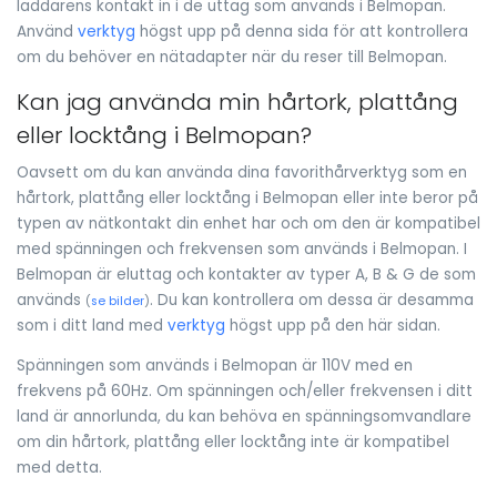
laddarens kontakt in i de uttag som används i Belmopan.
Använd
verktyg
högst upp på denna sida för att kontrollera
om du behöver en nätadapter när du reser till Belmopan.
Kan jag använda min hårtork, plattång
eller locktång i Belmopan?
Oavsett om du kan använda dina favorithårverktyg som en
hårtork, plattång eller locktång i Belmopan eller inte beror på
typen av nätkontakt din enhet har och om den är kompatibel
med spänningen och frekvensen som används i Belmopan. I
Belmopan är eluttag och kontakter av typer A, B & G de som
används
. Du kan kontrollera om dessa är desamma
(
se bilder
)
som i ditt land med
verktyg
högst upp på den här sidan.
Spänningen som används i Belmopan är 110V med en
frekvens på 60Hz. Om spänningen och/eller frekvensen i ditt
land är annorlunda, du kan behöva en spänningsomvandlare
om din hårtork, plattång eller locktång inte är kompatibel
med detta.