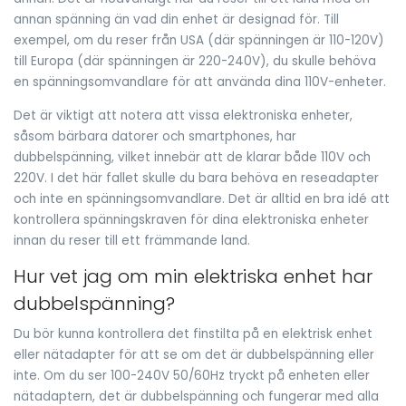
annan spänning än vad din enhet är designad för. Till
exempel, om du reser från USA (där spänningen är 110-120V)
till Europa (där spänningen är 220-240V), du skulle behöva
en spänningsomvandlare för att använda dina 110V-enheter.
Det är viktigt att notera att vissa elektroniska enheter,
såsom bärbara datorer och smartphones, har
dubbelspänning, vilket innebär att de klarar både 110V och
220V. I det här fallet skulle du bara behöva en reseadapter
och inte en spänningsomvandlare. Det är alltid en bra idé att
kontrollera spänningskraven för dina elektroniska enheter
innan du reser till ett främmande land.
Hur vet jag om min elektriska enhet har
dubbelspänning?
Du bör kunna kontrollera det finstilta på en elektrisk enhet
eller nätadapter för att se om det är dubbelspänning eller
inte. Om du ser 100-240V 50/60Hz tryckt på enheten eller
nätadaptern, det är dubbelspänning och fungerar med alla