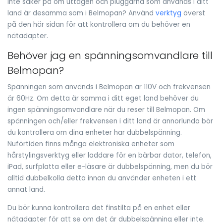
Inte säker på om uttagen och pluggarna som används i ditt
land är desamma som i Belmopan? Använd
verktyg
överst
på den här sidan för att kontrollera om du behöver en
nätadapter.
Behöver jag en spänningsomvandlare till
Belmopan?
Spänningen som används i Belmopan är 110V och frekvensen
är 60Hz. Om detta är samma i ditt eget land behöver du
ingen spänningsomvandlare när du reser till Belmopan. Om
spänningen och/eller frekvensen i ditt land är annorlunda bör
du kontrollera om dina enheter har dubbelspänning.
Nuförtiden finns många elektroniska enheter som
hårstylingsverktyg eller laddare för en bärbar dator, telefon,
iPad, surfplatta eller e-läsare är dubbelspänning, men du bör
alltid dubbelkolla detta innan du använder enheten i ett
annat land.
Du bör kunna kontrollera det finstilta på en enhet eller
nätadapter för att se om det är dubbelspänning eller inte.