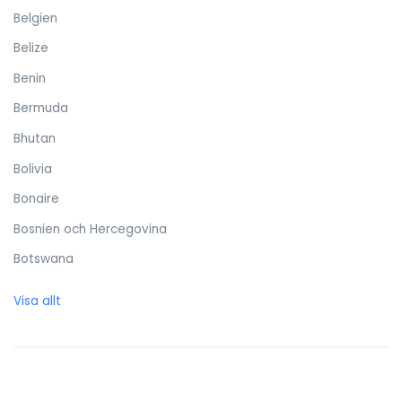
Belgien
Belize
Benin
Bermuda
Bhutan
Bolivia
Bonaire
Bosnien och Hercegovina
Botswana
Brasilien
Visa allt
Brittiska Jungfruöarna
Brunei Darussalam
Bulgarien