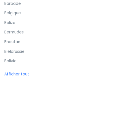
Barbade
Belgique
Belize
Bermudes
Bhoutan
Biélorussie
Bolivie
Bonaire
Afficher tout
Bosnie-Herzégovine
Botswana
Brunei
Brésil
Bulgarie