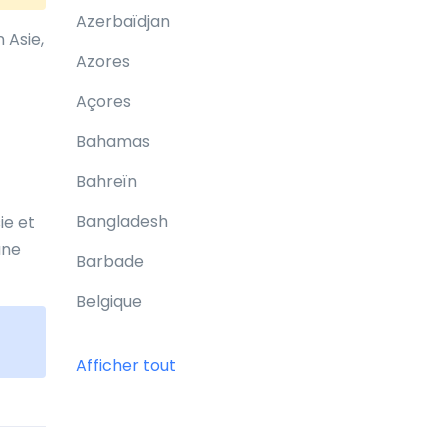
Azerbaïdjan
 Asie,
Azores
Açores
Bahamas
Bahreïn
Bangladesh
ie et
une
Barbade
Belgique
Belize
Afficher tout
Bermudes
Bhoutan