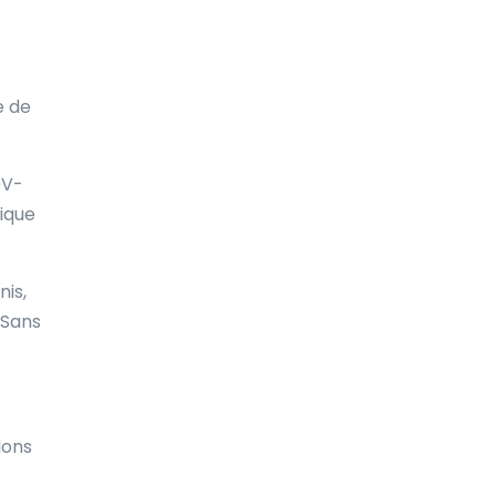
Biélorussie
Bolivie
Bonaire
e de
Bosnie-Herzégovine
0V-
Botswana
rique
Brunei
Brésil
nis,
 Sans
Bulgarie
Burkina Faso
Burundi
dons
Bénin