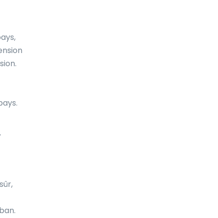
Fidji
Finlande
pays,
ension
France
sion.
French Guiana
Gabon
pays.
Gambie
Ghana
V
Gibraltar
Grenade
sûr,
Groenland
Grèce
ban.