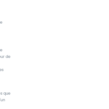
Costa Rica
Croatie
de
Cuba
Curaçao
Côte d'Ivoire
re
eur de
Danemark
Djibouti
les
Dominique
Espagne
es que
Estonie
'un
Ethiopie