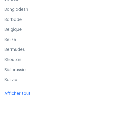
Bangladesh
Barbade
Belgique
Belize
Bermudes
Bhoutan
Biélorussie
Bolivie
Bonaire
Afficher tout
Bosnie-Herzégovine
Botswana
Brunei
Brésil