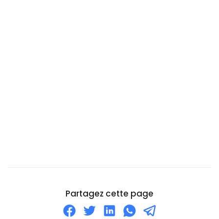
Bénin
Cambodge
Cameroun
Canada
Cap-Vert
Chili
Chine
Chypre
Cité du Vatican
Colombie
Comores
Corée du Nord
Partagez cette page
Corée du Sud