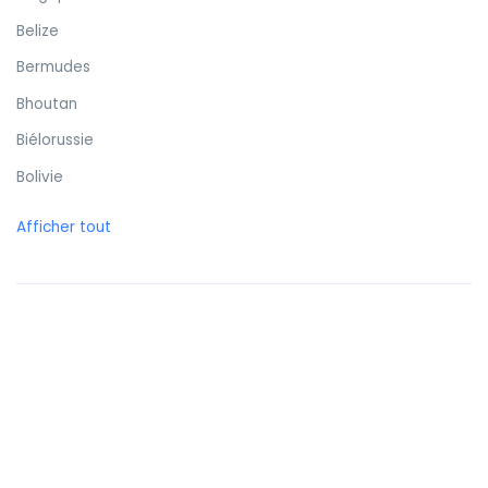
Belize
Bermudes
Bhoutan
Biélorussie
Bolivie
Bonaire
Afficher tout
Bosnie-Herzégovine
Botswana
Brunei
Brésil
Bulgarie
Burkina Faso
Burundi