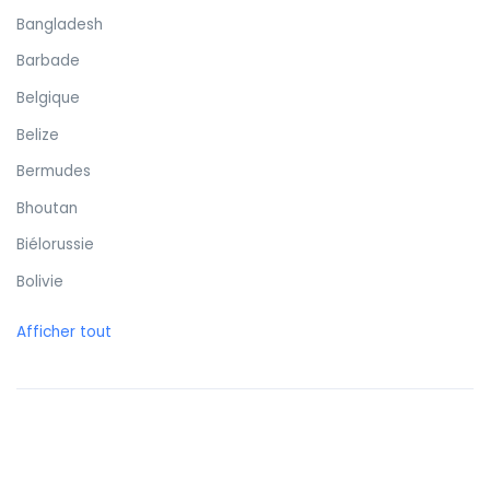
Bangladesh
Barbade
Belgique
Belize
Bermudes
Bhoutan
Biélorussie
Bolivie
Bonaire
Afficher tout
Bosnie-Herzégovine
Botswana
Brunei
Brésil