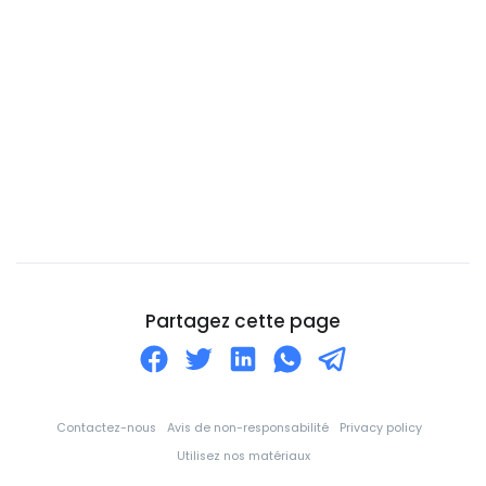
Canada
Cap-Vert
Chili
Chine
Chypre
Cité du Vatican
Colombie
Comores
Corée du Nord
Partagez cette page
Corée du Sud
Costa Rica
Croatie
Contactez-nous
Avis de non-responsabilité
Privacy policy
Cuba
Utilisez nos matériaux