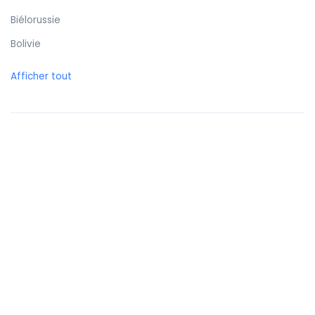
Biélorussie
Bolivie
Bonaire
Afficher tout
Bosnie-Herzégovine
Botswana
Brunei
Brésil
Bulgarie
Burkina Faso
Burundi
Bénin
Cambodge
Cameroun