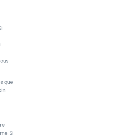
Costa Rica
Croatie
Si
Cuba
a
Curaçao
Côte d'Ivoire
vous
Danemark
es que
Djibouti
oin
Dominique
Espagne
Estonie
tre
Ethiopie
me. Si