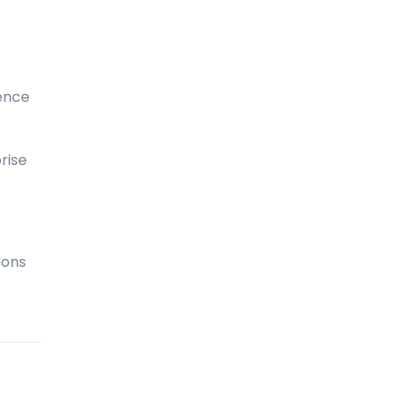
Biélorussie
Bolivie
Bonaire
uence
Bosnie-Herzégovine
Botswana
rise
Brunei
Brésil
dons
Bulgarie
Burkina Faso
Burundi
Bénin