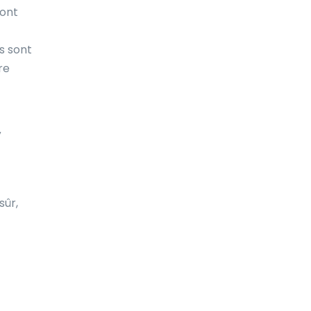
sont
Fidji
Finlande
s sont
re
France
French Guiana
Gabon
V
Gambie
Ghana
sûr,
Gibraltar
Grenade
Groenland
Grèce