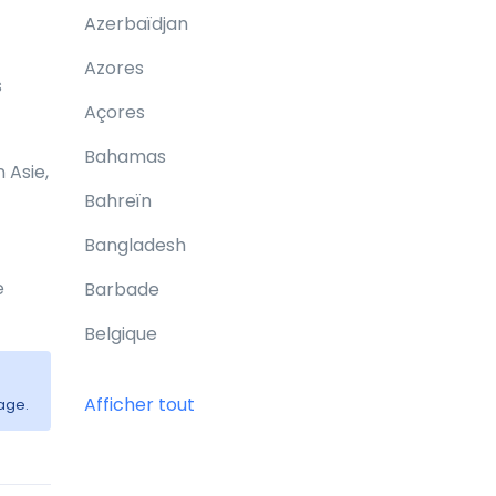
Azerbaïdjan
Azores
s
Açores
Bahamas
 Asie,
Bahreïn
Bangladesh
e
Barbade
Belgique
Belize
Afficher tout
age.
Bermudes
Bhoutan