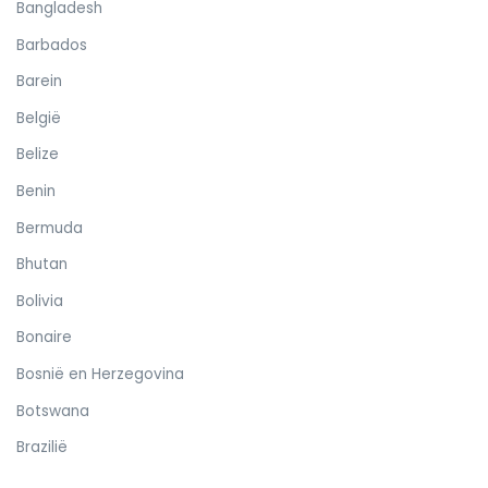
Bangladesh
Barbados
Barein
België
Belize
Benin
Bermuda
Bhutan
Bolivia
Bonaire
Bosnië en Herzegovina
Botswana
Brazilië
Britse Maagdeneilanden