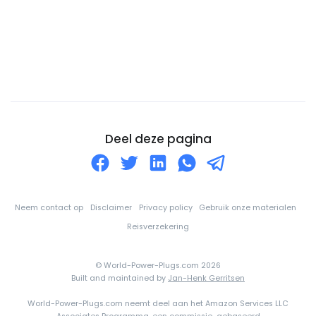
Congo-DRC
Cookeilanden
Costa Rica
Cuba
Curaçao
Cyprus
Deel deze pagina
De Balearen
Denemarken
Djibouti
Neem contact op
Disclaimer
Privacy policy
Gebruik onze materialen
Dominica
Reisverzekering
Dominicaanse Republiek
© World-Power-Plugs.com 2026
Duitsland
Built and maintained by
Jan-Henk Gerritsen
Ecuador
World-Power-Plugs.com neemt deel aan het Amazon Services LLC