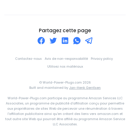
Colombie
Comores
Corée du Nord
Partagez cette page
Corée du Sud
Costa Rica
Croatie
Contactez-nous
Avis de non-responsabilité
Privacy policy
Cuba
Utilisez nos matériaux
Curaçao
© World-Power-Plugs.com 2026
Côte d'Ivoire
Built and maintained by
Jan-Henk Gerritsen
Danemark
World-Power-Plugs.com participe au programme Amazon Services LLC
Associates, un programme de publicité d'affiliation conçu pour permettre
Djibouti
aux propriétaires de sites Web de percevoir une rénumération à travers
l'affiliation publicitaire ainsi qu'en créant des liens vers amazon.com et
Dominique
tout autre site Web qui pourrait être affilié au programme Amazon Service
Espagne
LLC Associates.