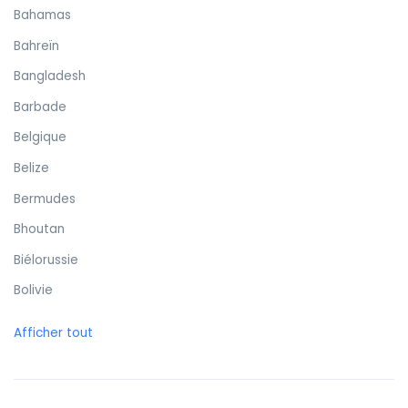
Bahamas
Bahreïn
Bangladesh
Barbade
Belgique
Belize
Bermudes
Bhoutan
Biélorussie
Bolivie
Bonaire
Afficher tout
Bosnie-Herzégovine
Botswana