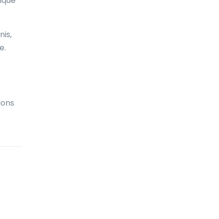
rique
Biélorussie
Bolivie
nis,
Bonaire
e.
Bosnie-Herzégovine
Botswana
dons
Brunei
Brésil
Bulgarie
Burkina Faso
Burundi
Bénin