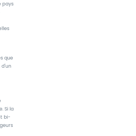
re pays
Costa Rica
e
Croatie
elles
Cuba
Curaçao
es que
Côte d'Ivoire
 d'un
Danemark
Djibouti
Dominique
e
Espagne
 Si la
t bi-
Estonie
rgeurs
Ethiopie