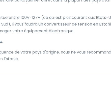
ustralie, au Royaume-Uni et dans la plupart des pays d'Af
situe entre 100V-127V (ce qui est plus courant aux Etats-U
ud), il vous faudra un convertisseur de tension en Estoni
mmager votre équipement électronique.
z
.
fréquence de votre pays d'origine, nous ne vous recomman
n Estonie.