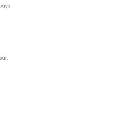
pays.
Fidji
Finlande
V
France
French Guiana
sûr,
Gabon
Gambie
Ghana
Gibraltar
Grenade
Groenland
Grèce