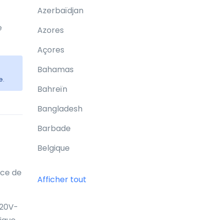
Azerbaïdjan
e
Azores
Açores
Bahamas
e.
Bahreïn
Bangladesh
Barbade
Belgique
Belize
nce de
Afficher tout
Bermudes
220V-
Bhoutan