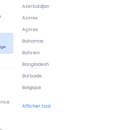
Azerbaïdjan
e
Azores
Açores
Bahamas
age.
Bahreïn
Bangladesh
Barbade
Belgique
Belize
uence
Afficher tout
Bermudes
Bhoutan