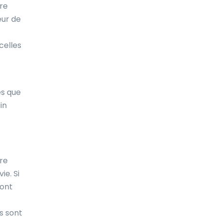
tre
Costa Rica
eur de
Croatie
celles
Cuba
Curaçao
es que
Côte d'Ivoire
in
Danemark
Djibouti
Dominique
tre
Espagne
ie. Si
sont
Estonie
Ethiopie
s sont