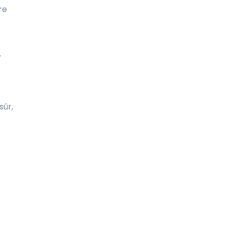
re
Fidji
Finlande
France
V
French Guiana
Gabon
sûr,
Gambie
Ghana
Gibraltar
Grenade
Groenland
Grèce