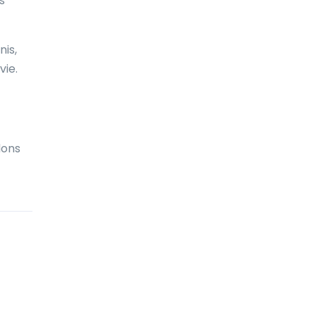
s
Biélorussie
Bolivie
nis,
Bonaire
vie.
Bosnie-Herzégovine
Botswana
dons
Brunei
Brésil
Bulgarie
Burkina Faso
Burundi
Bénin