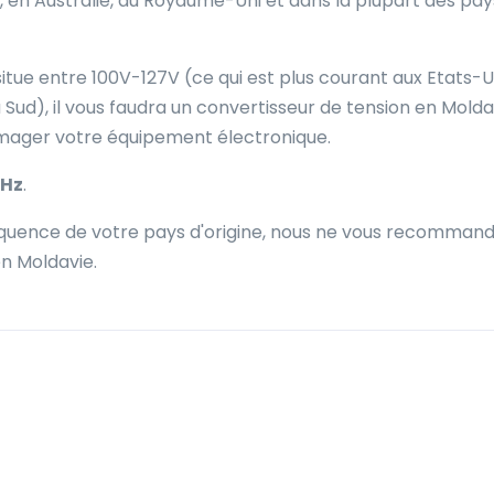
, en Australie, au Royaume-Uni et dans la plupart des pay
situe entre 100V-127V (ce qui est plus courant aux Etats-U
Sud), il vous faudra un convertisseur de tension en Molda
mmager votre équipement électronique.
Hz
.
fréquence de votre pays d'origine, nous ne vous recomman
en Moldavie.