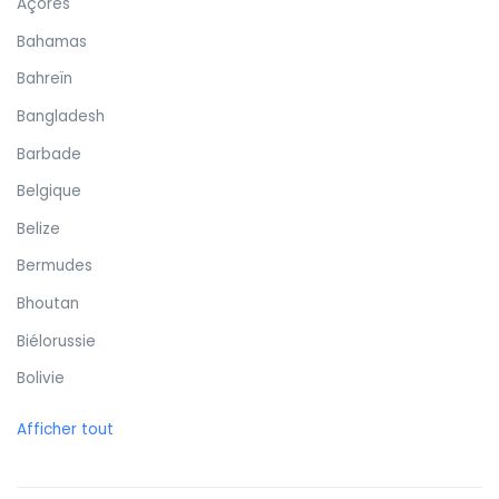
Açores
Bahamas
Bahreïn
Bangladesh
Barbade
Belgique
Belize
Bermudes
Bhoutan
Biélorussie
Bolivie
Bonaire
Afficher tout
Bosnie-Herzégovine
Botswana