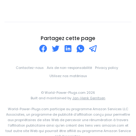
Cité du Vatican
Colombie
Comores
Corée du Nord
Partagez cette page
Corée du Sud
Costa Rica
Croatie
Contactez-nous
Avis de non-responsabilité
Privacy policy
Cuba
Utilisez nos matériaux
Curaçao
© World-Power-Plugs.com 2026
Côte d'Ivoire
Built and maintained by
Jan-Henk Gerritsen
Danemark
World-Power-Plugs.com participe au programme Amazon Services LLC
Associates, un programme de publicité d'affiliation conçu pour permettre
Djibouti
aux propriétaires de sites Web de percevoir une rénumération à travers
l'affiliation publicitaire ainsi qu'en créant des liens vers amazon.com et
Dominique
tout autre site Web qui pourrait être affilié au programme Amazon Service