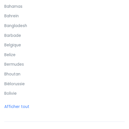
Bahamas
Bahreïn
Bangladesh
Barbade
Belgique
Belize
Bermudes
Bhoutan
Biélorussie
Bolivie
Bonaire
Afficher tout
Bosnie-Herzégovine
Botswana