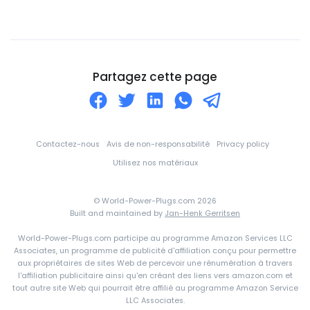
Colombie
Comores
Corée du Nord
Partagez cette page
Corée du Sud
Costa Rica
Croatie
Contactez-nous
Avis de non-responsabilité
Privacy policy
Cuba
Utilisez nos matériaux
Curaçao
© World-Power-Plugs.com 2026
Côte d'Ivoire
Built and maintained by
Jan-Henk Gerritsen
Danemark
World-Power-Plugs.com participe au programme Amazon Services LLC
Associates, un programme de publicité d'affiliation conçu pour permettre
Djibouti
aux propriétaires de sites Web de percevoir une rénumération à travers
l'affiliation publicitaire ainsi qu'en créant des liens vers amazon.com et
Dominique
tout autre site Web qui pourrait être affilié au programme Amazon Service
Espagne
LLC Associates.