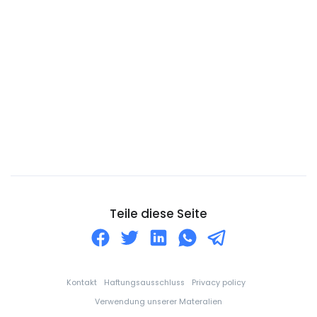
Curaçao
Deutschland
Die Niederlande
Die Seychellen
Djibouti
Dominica
Dominikanische Republik
DR-Kongo
Dänemark
Teile diese Seite
Ecuador
El Salvador
Elfenbeinküste
Kontakt
Haftungsausschluss
Privacy policy
England
Verwendung unserer Materalien