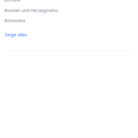
Bonaire
Bosnien und Herzegowina
Botswana
Brasilien
Zeige alles
Britische Jungferninseln
Brunei
Bulgarien
Burkina Faso
Burundi
Cayman Islands
Chile
China
Cookinseln
Costa Rica