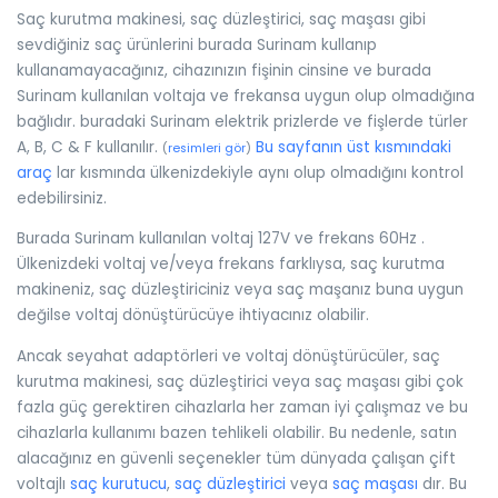
Saç kurutma makinesi, saç düzleştirici, saç maşası gibi
sevdiğiniz saç ürünlerini burada Surinam kullanıp
kullanamayacağınız, cihazınızın fişinin cinsine ve burada
Surinam kullanılan voltaja ve frekansa uygun olup olmadığına
bağlıdır. buradaki Surinam elektrik prizlerde ve fişlerde türler
A, B, C & F kullanılır.
Bu sayfanın üst kısmındaki
(
resimleri gör
)
araç
lar kısmında ülkenizdekiyle aynı olup olmadığını kontrol
edebilirsiniz.
Burada Surinam kullanılan voltaj 127V ve frekans 60Hz .
Ülkenizdeki voltaj ve/veya frekans farklıysa, saç kurutma
makineniz, saç düzleştiriciniz veya saç maşanız buna uygun
değilse voltaj dönüştürücüye ihtiyacınız olabilir.
Ancak seyahat adaptörleri ve voltaj dönüştürücüler, saç
kurutma makinesi, saç düzleştirici veya saç maşası gibi çok
fazla güç gerektiren cihazlarla her zaman iyi çalışmaz ve bu
cihazlarla kullanımı bazen tehlikeli olabilir. Bu nedenle, satın
alacağınız en güvenli seçenekler tüm dünyada çalışan çift
voltajlı
saç kurutucu
,
saç düzleştirici
veya
saç maşası
dır. Bu