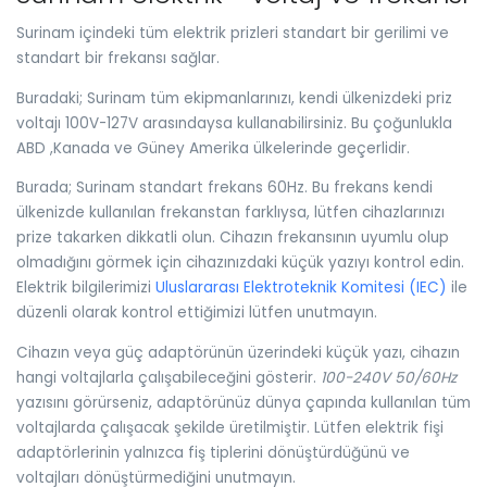
Surinam içindeki tüm elektrik prizleri standart bir gerilimi ve
standart bir frekansı sağlar.
Buradaki; Surinam tüm ekipmanlarınızı, kendi ülkenizdeki priz
voltajı 100V-127V arasındaysa kullanabilirsiniz. Bu çoğunlukla
ABD ,Kanada ve Güney Amerika ülkelerinde geçerlidir.
Burada; Surinam standart frekans 60Hz. Bu frekans kendi
ülkenizde kullanılan frekanstan farklıysa, lütfen cihazlarınızı
prize takarken dikkatli olun. Cihazın frekansının uyumlu olup
olmadığını görmek için cihazınızdaki küçük yazıyı kontrol edin.
Elektrik bilgilerimizi
Uluslararası Elektroteknik Komitesi (IEC)
ile
düzenli olarak kontrol ettiğimizi lütfen unutmayın.
Cihazın veya güç adaptörünün üzerindeki küçük yazı, cihazın
hangi voltajlarla çalışabileceğini gösterir.
100-240V 50/60Hz
yazısını görürseniz, adaptörünüz dünya çapında kullanılan tüm
voltajlarda çalışacak şekilde üretilmiştir. Lütfen elektrik fişi
adaptörlerinin yalnızca fiş tiplerini dönüştürdüğünü ve
voltajları dönüştürmediğini unutmayın.