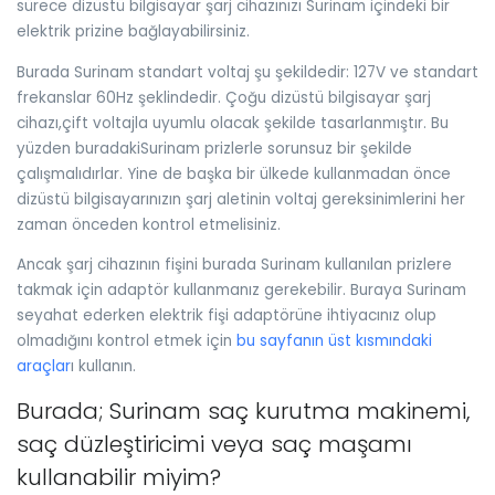
sürece dizüstü bilgisayar şarj cihazınızı Surinam içindeki bir
elektrik prizine bağlayabilirsiniz.
Burada Surinam standart voltaj şu şekildedir: 127V ve standart
frekanslar 60Hz şeklindedir. Çoğu dizüstü bilgisayar şarj
cihazı,çift voltajla uyumlu olacak şekilde tasarlanmıştır. Bu
yüzden buradakiSurinam prizlerle sorunsuz bir şekilde
çalışmalıdırlar. Yine de başka bir ülkede kullanmadan önce
dizüstü bilgisayarınızın şarj aletinin voltaj gereksinimlerini her
zaman önceden kontrol etmelisiniz.
Ancak şarj cihazının fişini burada Surinam kullanılan prizlere
takmak için adaptör kullanmanız gerekebilir. Buraya Surinam
seyahat ederken elektrik fişi adaptörüne ihtiyacınız olup
olmadığını kontrol etmek için
bu sayfanın üst kısmındaki
araçlar
ı kullanın.
Burada; Surinam saç kurutma makinemi,
saç düzleştiricimi veya saç maşamı
kullanabilir miyim?