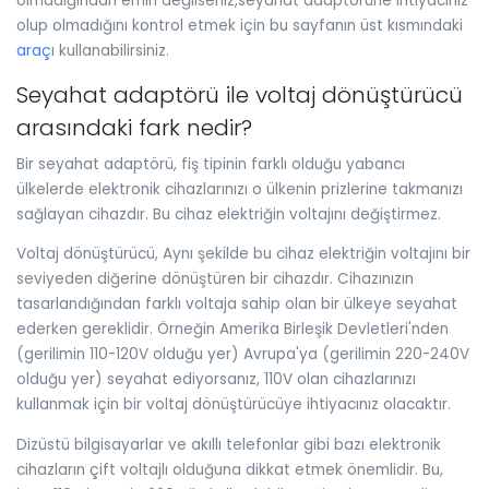
olmadığından emin değilseniz,seyahat adaptörüne ihtiyacınız
olup olmadığını kontrol etmek için bu sayfanın üst kısmındaki
araç
ı kullanabilirsiniz.
Seyahat adaptörü ile voltaj dönüştürücü
arasındaki fark nedir?
Bir seyahat adaptörü, fiş tipinin farklı olduğu yabancı
ülkelerde elektronik cihazlarınızı o ülkenin prizlerine takmanızı
sağlayan cihazdır. Bu cihaz elektriğin voltajını değiştirmez.
Voltaj dönüştürücü, Aynı şekilde bu cihaz elektriğin voltajını bir
seviyeden diğerine dönüştüren bir cihazdır. Cihazınızın
tasarlandığından farklı voltaja sahip olan bir ülkeye seyahat
ederken gereklidir. Örneğin Amerika Birleşik Devletleri'nden
(gerilimin 110-120V olduğu yer) Avrupa'ya (gerilimin 220-240V
olduğu yer) seyahat ediyorsanız, 110V olan cihazlarınızı
kullanmak için bir voltaj dönüştürücüye ihtiyacınız olacaktır.
Dizüstü bilgisayarlar ve akıllı telefonlar gibi bazı elektronik
cihazların çift voltajlı olduğuna dikkat etmek önemlidir. Bu,