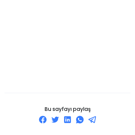
Bulgaristan
Burkina Faso
Burundi Cumhuriyeti
Kanarya Adaları
Cayman Adaları
Cebelitarık
Cezayir
Cibuti
Cocos Adaları
Cook Adaları
Curaçao
Bu sayfayı paylaş
Danimarka
Dominik