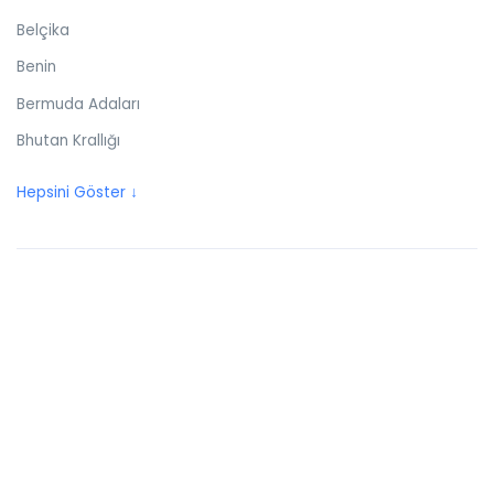
Belçika
Benin
Bermuda Adaları
Bhutan Krallığı
Birleşik Arap Emirlikleri
Hepsini Göster ↓
Birleşik Krallık
Bolivya
Bonaire
Bosna Hersek
Botswana
Brezilya
Britanya Virjin Adaları
Brunei