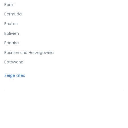
Benin
Bermuda
Bhutan
Bolivien
Bonaire
Bosnien und Herzegowina
Botswana
Brasilien
Zeige alles
Britische Jungferninseln
Brunei
Bulgarien
Burkina Faso
Burundi