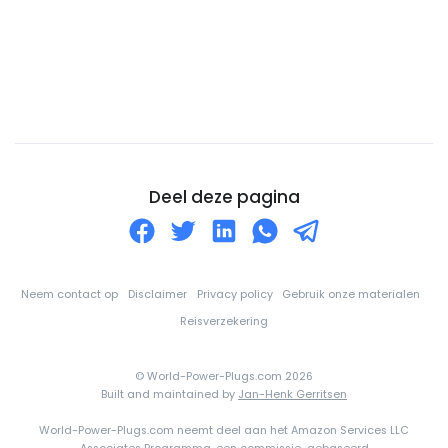
Congo-DRC
Cookeilanden
Costa Rica
Cuba
Curaçao
Cyprus
Deel deze pagina
De Balearen
Denemarken
Djibouti
Neem contact op
Disclaimer
Privacy policy
Gebruik onze materialen
Dominica
Reisverzekering
Dominicaanse Republiek
© World-Power-Plugs.com 2026
Duitsland
Built and maintained by
Jan-Henk Gerritsen
Ecuador
World-Power-Plugs.com neemt deel aan het Amazon Services LLC