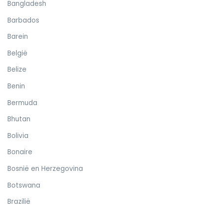
Bangladesh
Barbados
Barein
België
Belize
Benin
Bermuda
Bhutan
Bolivia
Bonaire
Bosnië en Herzegovina
Botswana
Brazilië
Britse Maagdeneilanden