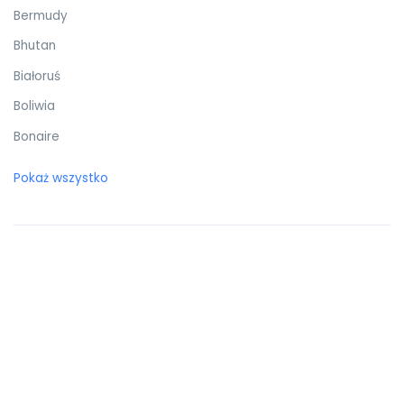
Bermudy
Bhutan
Białoruś
Boliwia
Bonaire
Botswana
Pokaż wszystko
Bośnia i Hercegowina
Brazylia
Brunei Darussalam
Brytyjskie Wyspy Dziewicze
Burkina Faso
Burundi
Bułgaria