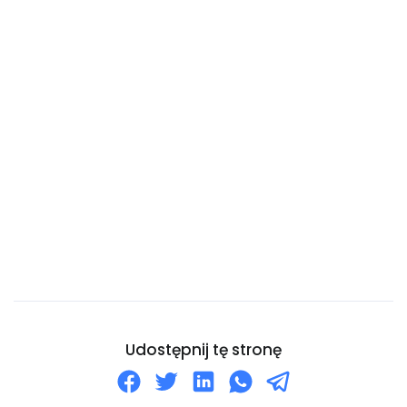
Chile
Chiny
Chorwacja
Curaçao
Cypr
Czad
Czarnogóra
Czechy
Dania
Dominika
Dominikana
Dżibuti
Udostępnij tę stronę
Egipt
Ekwador