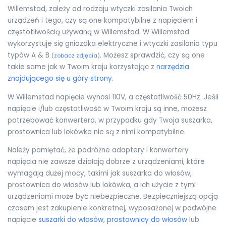
Willemstad, zależy od rodzaju wtyczki zasilania Twoich
urządzeń i tego, czy są one kompatybilne z napięciem i
częstotliwością używaną w Willemstad. W Willemstad
wykorzystuje się gniazdka elektryczne i wtyczki zasilania typu
typów A & B
. Możesz sprawdzić, czy są one
(
zobacz zdjęcia
)
takie same jak w Twoim kraju korzystając z
narzędzia
znajdującego się u góry strony
.
W Willemstad napięcie wynosi 110V, a częstotliwość 50Hz. Jeśli
napięcie i/lub częstotliwość w Twoim kraju są inne, możesz
potrzebować konwertera, w przypadku gdy Twoja suszarka,
prostownica lub lokówka nie są z nimi kompatybilne.
Należy pamiętać, że podróżne adaptery i konwertery
napięcia nie zawsze działają dobrze z urządzeniami, które
wymagają dużej mocy, takimi jak suszarka do włosów,
prostownica do włosów lub lokówka, a ich użycie z tymi
urządzeniami może być niebezpieczne. Bezpieczniejszą opcją
czasem jest zakupienie konkretnej, wyposażonej w podwójne
napięcie
suszarki do włosów
,
prostownicy do włosów
lub