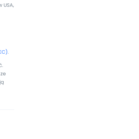
Boliwia
w USA,
Bonaire
Botswana
Bośnia i Hercegowina
EC)
.
Brazylia
ć.
Brunei Darussalam
 ze
Brytyjskie Wyspy Dziewicze
ją
Burkina Faso
Burundi
Bułgaria
Chile