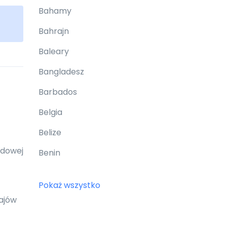
Bahamy
Bahrajn
Baleary
Bangladesz
Barbados
Belgia
Belize
rdowej
Benin
Bermudy
Pokaż wszystko
Bhutan
rajów
Białoruś