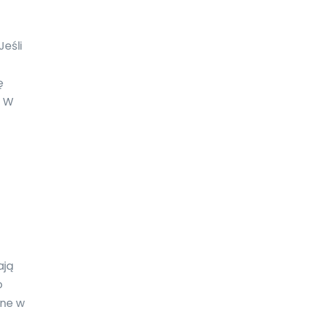
Ekwador
 Jeśli
Erytrea
Estonia
ę
? W
Eswatini
Etiopia
Falklandy
Fidżi
Filipiny
Finlandia
ają
Francja
o
Gabon
one w