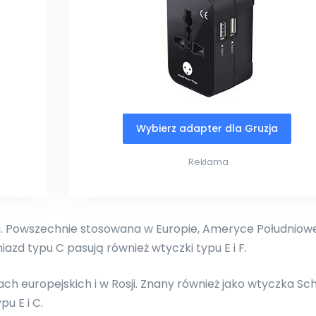
Wybierz adapter dla Gruzja
Reklama
 Powszechnie stosowana w Europie, Ameryce Południowej
niazd typu C pasują również wtyczki typu E i F.
ch europejskich i w Rosji. Znany również jako wtyczka Sc
u E i C.