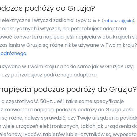
odczas podróży do Gruzja?
lektryczne i wtyczki zasilania: typy C & F
.
(
zobacz zdjęcia
)
k elektrycznych i wtyczek, nie potrzebujesz adaptera
wać konwertera napięcia, jeśli napięcia w obu krajach si
 zasilania w Gruzja są różne niż te używane w Twoim kraju
podróżnego
.
 używane w Twoim kraju są takie same jak w Gruzja? Użyj
ć, czy potrzebujesz podróżnego adaptera.
 napięcia podczas podróży do Gruzja?
a częstotliwość 50Hz. Jeśli takie same specyfikacje
sz konwertera napięcia podczas podróży do Gruzja. Jeśli
u są różne, należy sprawdzić, czy Twoje urządzenia posiad
 wiele urządzeń elektronicznych, takich jak urządzenia d
 telefonów, iPadów, tabletów lub e-czytników są wyposaż