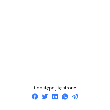
Chiny
Chorwacja
Curaçao
Cypr
Czad
Czarnogóra
Czechy
Dania
Dominika
Dominikana
Dżibuti
Udostępnij tę stronę
Egipt
Ekwador