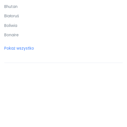
Bhutan
Białoruś
Boliwia
Bonaire
Botswana
Pokaż wszystko
Bośnia i Hercegowina
Brazylia
Brunei Darussalam
Brytyjskie Wyspy Dziewicze
Burkina Faso
Burundi
Bułgaria
Chile