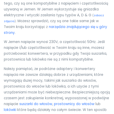
tego, czy są one kompatybilne z napięciem i częstotliwością
używaną w Jemen. W Jemen wykorzystuje się gniazdka
elektryczne i wtyczki zasilania typu typów A, D & G
(
zobacz
. Możesz sprawdzić, czy są one takie same jak w
zdjęcia
)
Twoim kraju korzystając z
narzędzia znajdującego się u góry
strony
.
W Jemen napięcie wynosi 230V, a częstotliwość 50Hz. Jeśli
napięcie i/lub częstotliwość w Twoim kraju są inne, możesz
potrzebować konwertera, w przypadku gdy Twoja suszarka,
prostownica lub lokówka nie są z nimi kompatybilne.
Należy pamiętać, że podróżne adaptery i konwertery
napięcia nie zawsze działają dobrze z urządzeniami, które
wymagają dużej mocy, takimi jak suszarka do włosów,
prostownica do włosów lub lokówka, a ich użycie z tymi
urządzeniami może być niebezpieczne. Bezpieczniejszą opcją
czasem jest zakupienie konkretnej, wyposażonej w podwójne
napięcie
suszarki do włosów
,
prostownicy do włosów
lub
lokówki
które będą działały na całym świecie. W ten sposób