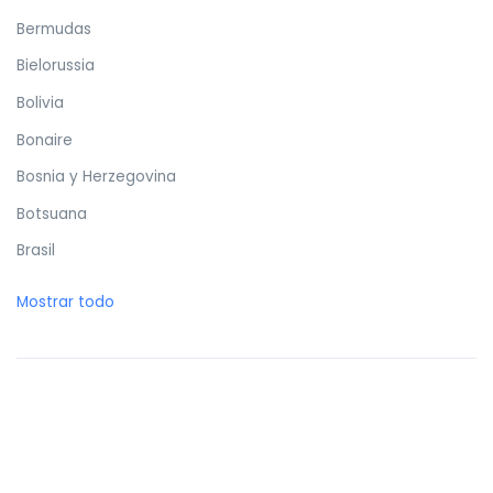
Bermudas
Bielorussia
Bolivia
Bonaire
Bosnia y Herzegovina
Botsuana
Brasil
Brunéi
Mostrar todo
Bulgaria
Burkina Faso
Burundi
Butan
Bélgica