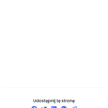
Bułgaria
Chile
Chiny
Chorwacja
Curaçao
Cypr
Czad
Czarnogóra
Czechy
Dania
Dominika
Dominikana
Dżibuti
Udostępnij tę stronę
Egipt