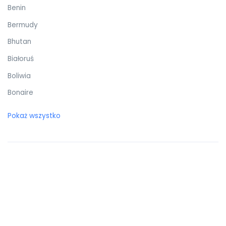
Benin
Bermudy
Bhutan
Białoruś
Boliwia
Bonaire
Botswana
Pokaż wszystko
Bośnia i Hercegowina
Brazylia
Brunei Darussalam
Brytyjskie Wyspy Dziewicze
Burkina Faso
Burundi