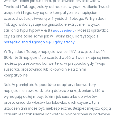
włosów, takich jak suszarka, prostownica czy lokówka w
Trynidad i Tobago, zależy od rodzaju wtyczki zasilania Twoich
urządzeń i tego, czy są one kompatybilne z napięciem i
częstotliwością używaną w Trynidad i Tobago. W Trynidad i
Tobago wykorzystuje się gniazdka elektryczne i wtyczki
zasilania typu typów A & B
. Możesz sprawdzić,
(
zobacz zdjęcia
)
czy są one takie same jak w Twoim kraju korzystając z
narzędzia znajdującego się u góry strony
.
W Trynidad i Tobago napięcie wynosi 115V, a częstotliwość
60Hz. Jeśli napięcie i/lub częstotliwość w Twoim kraju są inne,
możesz potrzebować konwertera, w przypadku gdy Twoja
suszarka, prostownica lub lokówka nie są z nimi
kompatybilne.
Należy pamiętać, że podróżne adaptery i konwertery
napięcia nie zawsze działają dobrze z urządzeniami, które
wymagają dużej mocy, takimi jak suszarka do włosów,
prostownica do włosów lub lokówka, a ich użycie z tymi
urządzeniami może być niebezpieczne. Bezpieczniejszą opcją
czasem jest zakupienie konkretnej, wyposażonej w podwójne