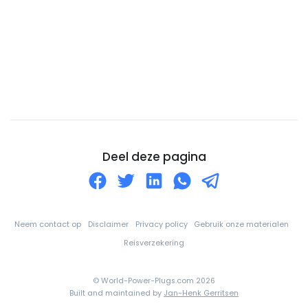
Comoren
Congo-DRC
Cookeilanden
Costa Rica
Cuba
Curaçao
Cyprus
Deel deze pagina
De Balearen
Denemarken
Djibouti
Neem contact op
Disclaimer
Privacy policy
Gebruik onze materialen
Dominica
Reisverzekering
Dominicaanse Republiek
© World-Power-Plugs.com 2026
Duitsland
Built and maintained by
Jan-Henk Gerritsen