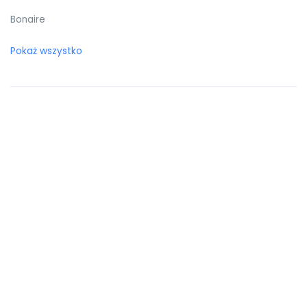
Bonaire
Botswana
Pokaż wszystko
Bośnia i Hercegowina
Brazylia
Brunei Darussalam
Brytyjskie Wyspy Dziewicze
Burkina Faso
Burundi
Bułgaria
Chile
Chiny
Chorwacja
Curaçao