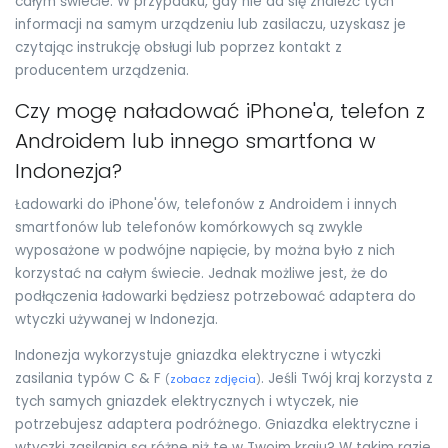
całym świecie. W przypadku, gdy nie da się znaleźć tych
informacji na samym urządzeniu lub zasilaczu, uzyskasz je
czytając instrukcję obsługi lub poprzez kontakt z
producentem urządzenia.
Czy mogę naładować iPhone'a, telefon z
Androidem lub innego smartfona w
Indonezja?
Ładowarki do iPhone'ów, telefonów z Androidem i innych
smartfonów lub telefonów komórkowych są zwykle
wyposażone w podwójne napięcie, by można było z nich
korzystać na całym świecie. Jednak możliwe jest, że do
podłączenia ładowarki będziesz potrzebować adaptera do
wtyczki używanej w Indonezja.
Indonezja wykorzystuje gniazdka elektryczne i wtyczki
zasilania typów C & F
. Jeśli Twój kraj korzysta z
(
zobacz zdjęcia
)
tych samych gniazdek elektrycznych i wtyczek, nie
potrzebujesz adaptera podróżnego. Gniazdka elektryczne i
wtyczki zasilania są różne niż te w Twoim kraju? W takim razie