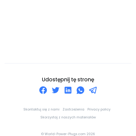
Cypr
Czad
Czarnogóra
Czechy
Dania
Dominika
Dominikana
Dżibuti
Udostępnij tę stronę
Egipt
Ekwador
Erytrea
Skontaktuj się z nami
Zastrzeżenia
Privacy policy
Estonia
Skorzystaj z naszych materiałów
Eswatini
© World-Power-Plugs.com 2026