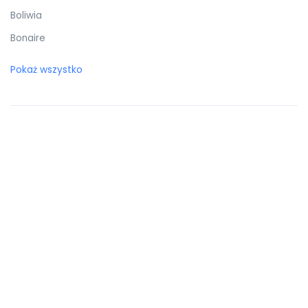
Boliwia
Bonaire
Botswana
Pokaż wszystko
Bośnia i Hercegowina
Brazylia
Brunei Darussalam
Brytyjskie Wyspy Dziewicze
Burkina Faso
Burundi
Bułgaria
Chile
Chiny
Chorwacja