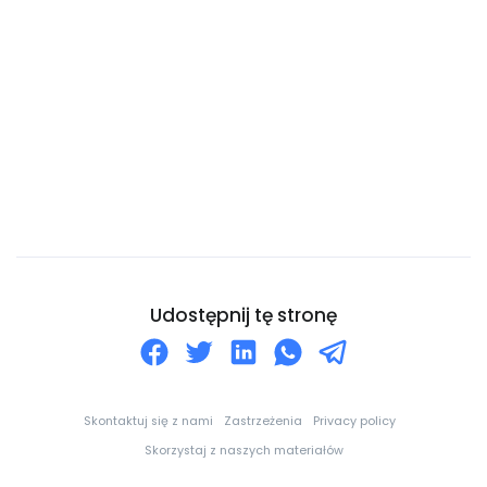
Curaçao
Cypr
Czad
Czarnogóra
Czechy
Dania
Dominika
Dominikana
Dżibuti
Udostępnij tę stronę
Egipt
Ekwador
Erytrea
Skontaktuj się z nami
Zastrzeżenia
Privacy policy
Estonia
Skorzystaj z naszych materiałów
Eswatini