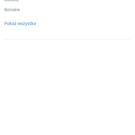
Bonaire
Botswana
Pokaż wszystko
Bośnia i Hercegowina
Brazylia
Brunei Darussalam
Brytyjskie Wyspy Dziewicze
Burkina Faso
Burundi
Bułgaria
Chile
Chiny
Chorwacja
Curaçao