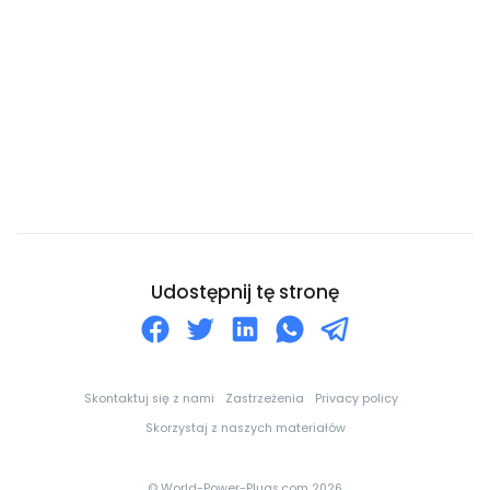
Cypr
Czad
Czarnogóra
Czechy
Dania
Dominika
Dominikana
Dżibuti
Udostępnij tę stronę
Egipt
Ekwador
Erytrea
Skontaktuj się z nami
Zastrzeżenia
Privacy policy
Estonia
Skorzystaj z naszych materiałów
Eswatini
© World-Power-Plugs.com 2026