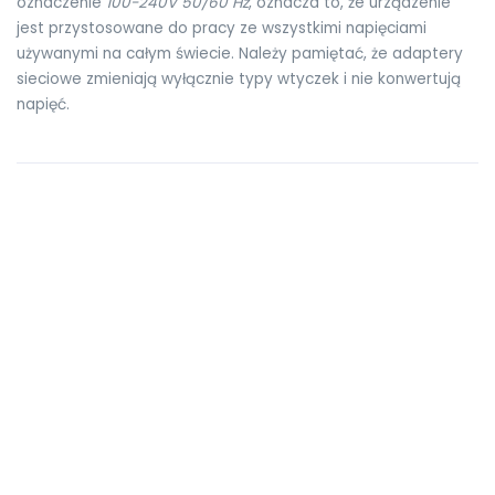
oznaczenie
100-240V 50/60 Hz
, oznacza to, że urządzenie
jest przystosowane do pracy ze wszystkimi napięciami
używanymi na całym świecie. Należy pamiętać, że adaptery
sieciowe zmieniają wyłącznie typy wtyczek i nie konwertują
napięć.