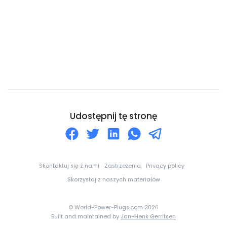
Czad
Czarnogóra
Czechy
Dania
Dominika
Dominikana
Dżibuti
Udostępnij tę stronę
Egipt
Ekwador
Erytrea
Skontaktuj się z nami
Zastrzeżenia
Privacy policy
Estonia
Skorzystaj z naszych materiałów
Eswatini
© World-Power-Plugs.com 2026
Etiopia
Built and maintained by
Jan-Henk Gerritsen