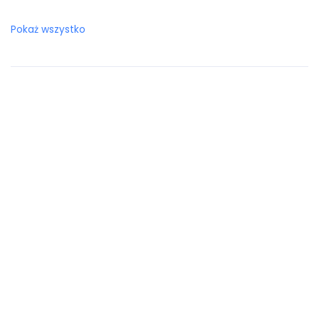
Botswana
Pokaż wszystko
Bośnia i Hercegowina
Brazylia
Brunei Darussalam
Brytyjskie Wyspy Dziewicze
Burkina Faso
Burundi
Bułgaria
Chile
Chiny
Chorwacja
Curaçao
Cypr