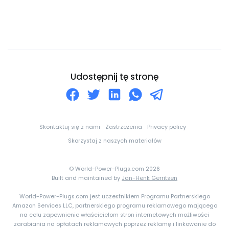
Czechy
Dania
Dominika
Dominikana
Dżibuti
Udostępnij tę stronę
Egipt
Ekwador
Erytrea
Skontaktuj się z nami
Zastrzeżenia
Privacy policy
Estonia
Skorzystaj z naszych materiałów
Eswatini
© World-Power-Plugs.com 2026
Etiopia
Built and maintained by
Jan-Henk Gerritsen
Falklandy
World-Power-Plugs.com jest uczestnikiem Programu Partnerskiego
Amazon Services LLC, partnerskiego programu reklamowego mającego
Fidżi
na celu zapewnienie właścicielom stron internetowych możliwości
zarabiania na opłatach reklamowych poprzez reklamę i linkowanie do
Filipiny