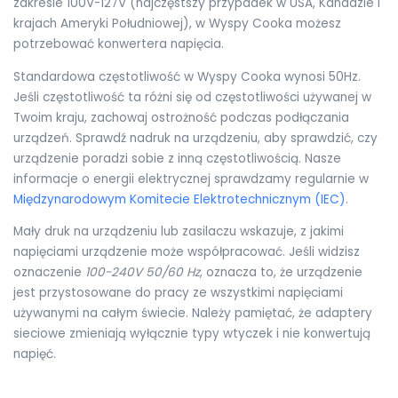
zakresie 100V-127V (najczęstszy przypadek w USA, Kanadzie i
krajach Ameryki Południowej), w Wyspy Cooka możesz
potrzebować konwertera napięcia.
Standardowa częstotliwość w Wyspy Cooka wynosi 50Hz.
Jeśli częstotliwość ta różni się od częstotliwości używanej w
Twoim kraju, zachowaj ostrożność podczas podłączania
urządzeń. Sprawdź nadruk na urządzeniu, aby sprawdzić, czy
urządzenie poradzi sobie z inną częstotliwością. Nasze
informacje o energii elektrycznej sprawdzamy regularnie w
Międzynarodowym Komitecie Elektrotechnicznym (IEC)
.
Mały druk na urządzeniu lub zasilaczu wskazuje, z jakimi
napięciami urządzenie może współpracować. Jeśli widzisz
oznaczenie
100-240V 50/60 Hz
, oznacza to, że urządzenie
jest przystosowane do pracy ze wszystkimi napięciami
używanymi na całym świecie. Należy pamiętać, że adaptery
sieciowe zmieniają wyłącznie typy wtyczek i nie konwertują
napięć.