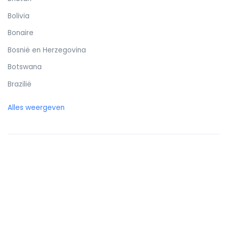
Bolivia
Bonaire
Bosnië en Herzegovina
Botswana
Brazilië
Britse Maagdeneilanden
Alles weergeven
Brunei
Bulgarije
Burkina Faso
Burundi
Cambodja
Canada
Canarische eilanden