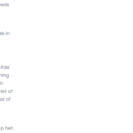
eeds
De Balearen
Denemarken
Djibouti
ls in
Dominica
Dominicaanse Republiek
Duitsland
lfde
ning
Ecuador
n.
Egypte
let of
at of
El Salvador
Engeland
Equatoriaal-Guinea
op het