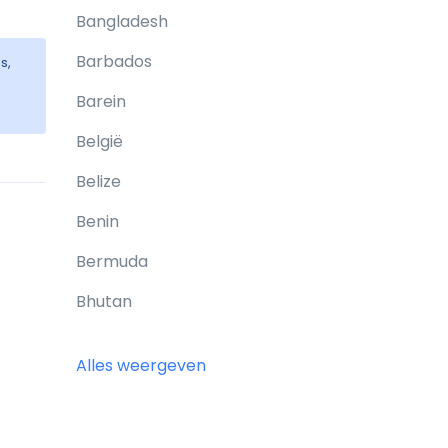
Bangladesh
Barbados
s,
Barein
België
Belize
Benin
Bermuda
Bhutan
Bolivia
Alles weergeven
Bonaire
Bosnië en Herzegovina