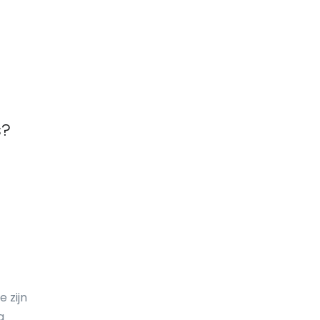
Eritrea
Estland
Ethiopië
Faeröer
Falklandeilanden
s?
Fiji
Filipijnen
Finland
Frankrijk
Frans-Guyana
Frans-Polynesië
 zijn
g