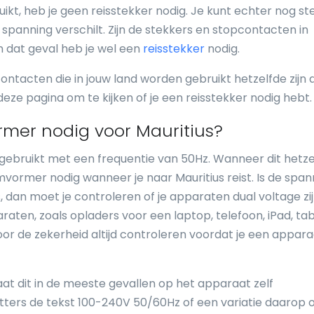
kt, heb je geen reisstekker nodig. Je kunt echter nog st
anning verschilt. Zijn de stekkers en stopcontacten in
In dat geval heb je wel een
reisstekker
nodig.
ontacten die in jouw land worden gebruikt hetzelfde zijn a
ze pagina om te kijken of je een reisstekker nodig hebt.
mer nodig voor Mauritius?
 gebruikt met een frequentie van 50Hz. Wanneer dit hetze
omvormer nodig wanneer je naar Mauritius reist. Is de span
, dan moet je controleren of je apparaten dual voltage zij
aten, zoals opladers voor een laptop, telefoon, iPad, tab
oor de zekerheid altijd controleren voordat je een appara
at dit in de meeste gevallen op het apparaat zelf
etters de tekst 100-240V 50/60Hz of een variatie daarop 