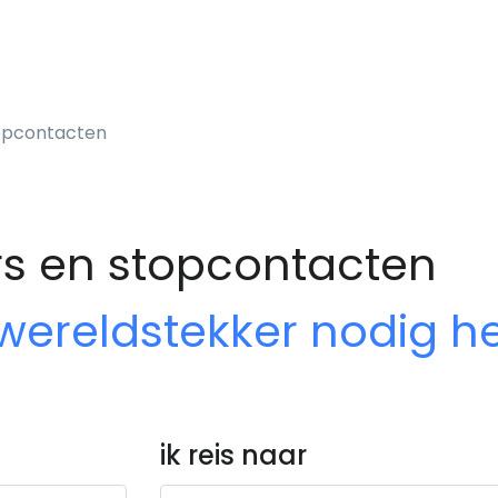
topcontacten
rs en stopcontacten
 wereldstekker nodig h
ik reis naar