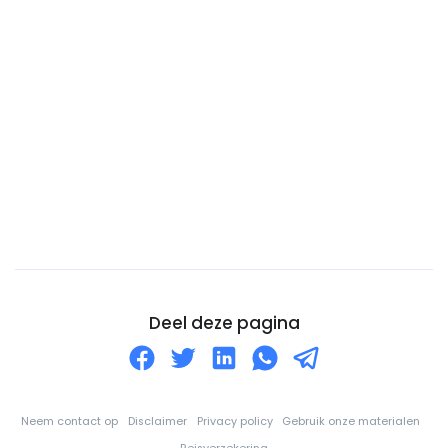
China
Cocoseilanden (Keelingeilanden)
Colombia
Comoren
Congo-DRC
Cookeilanden
Costa Rica
Cuba
Curaçao
Cyprus
Deel deze pagina
De Balearen
Denemarken
Djibouti
Neem contact op
Disclaimer
Privacy policy
Gebruik onze materialen
Dominica