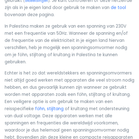
gebruikt
. Je kunt controleren of deze hetzelfde
(
afbeeldingen
)
zijn als in je eigen land door gebruik te maken van
de tool
bovenaan deze pagina.
In Palestina maken ze gebruik van een spanning van 230V
met een frequentie van 50Hz. Wanneer de spanning en/of
de frequentie van de elektriciteit in je eigen land hiervan
verschillen, heb je mogelijk een spanningsomvormer nodig
om je föhn, stijltang of krultang in Palestina te kunnen
gebruiken.
Echter is het zo dat wereldstekkers en spanningsomvormers
niet altijd goed werken met apparaten die veel stroom nodig
hebben, en dus gevaarlijk kunnen zijn wanneer ze gebruikt
worden met apparaten zoals een föhn, stijltang of krultang.
Een veiligere optie is om gebruik te maken van een
reisspecifieke
föhn
,
stijltang
of krultang met ondersteuning
van dual voltage. Deze apparaten werken met alle
spanningen en frequenties die wereldwijd voorkomen,
waardoor je dus helemaal geen spanningsomvormer nodig
hebt. Bovendien zijn deze kleine en compacte reisapparaten