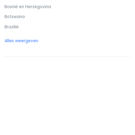
Bosnië en Herzegovina
Botswana
Brazilië
Britse Maagdeneilanden
Alles weergeven
Brunei
Bulgarije
Burkina Faso
Burundi
Cambodja
Canada
Canarische eilanden
Centraal-Afrikaanse Republiek
Chili