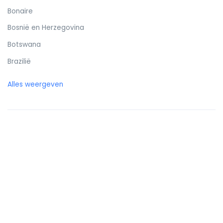
Bonaire
Bosnië en Herzegovina
Botswana
Brazilië
Britse Maagdeneilanden
Alles weergeven
Brunei
Bulgarije
Burkina Faso
Burundi
Cambodja
Canada
Canarische eilanden
Centraal-Afrikaanse Republiek