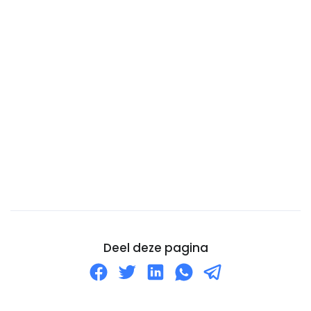
Chili
China
Cocoseilanden (Keelingeilanden)
Colombia
Comoren
Congo-DRC
Cookeilanden
Costa Rica
Cuba
Curaçao
Cyprus
Deel deze pagina
De Balearen
Denemarken
Djibouti