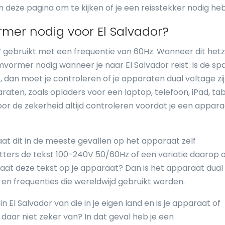
deze pagina om te kijken of je een reisstekker nodig heb
mer nodig voor El Salvador?
V gebruikt met een frequentie van 60Hz. Wanneer dit hetz
omvormer nodig wanneer je naar El Salvador reist. Is de sp
, dan moet je controleren of je apparaten dual voltage zij
aten, zoals opladers voor een laptop, telefoon, iPad, tab
oor de zekerheid altijd controleren voordat je een appara
at dit in de meeste gevallen op het apparaat zelf
etters de tekst 100-240V 50/60Hz of een variatie daarop 
at deze tekst op je apparaat? Dan is het apparaat dual
en frequenties die wereldwijd gebruikt worden.
n El Salvador van die in je eigen land en is je apparaat of
daar niet zeker van? In dat geval heb je een