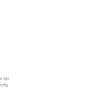
Eritrea
Estland
Ethiopië
Faeröer
Falklandeilanden
Fiji
Filipijnen
Finland
 zijn
Frankrijk
odig
Frans-Guyana
Frans-Polynesië