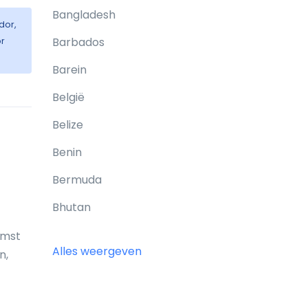
Bangladesh
dor,
Barbados
or
Barein
België
Belize
Benin
Bermuda
Bhutan
Bolivia
omst
Alles weergeven
n,
Bonaire
Bosnië en Herzegovina