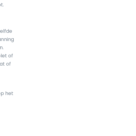
t.
De Balearen
Denemarken
Djibouti
elfde
anning
Dominica
n.
Dominicaanse Republiek
let of
at of
Duitsland
Ecuador
Egypte
op het
El Salvador
Engeland
Equatoriaal-Guinea