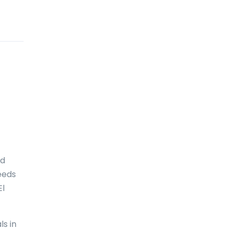
Chili
China
Cocoseilanden
(Keelingeilanden)
Colombia
Comoren
Congo-DRC
Cookeilanden
Costa Rica
nd
eeds
Cuba
El
Curaçao
Cyprus
ls in