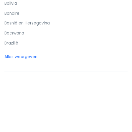
Bolivia
Bonaire
Bosnië en Herzegovina
Botswana
Brazilië
Britse Maagdeneilanden
Alles weergeven
Brunei
Bulgarije
Burkina Faso
Burundi
Cambodja
Canada
Canarische eilanden