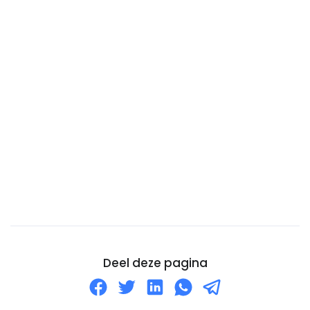
Centraal-Afrikaanse Republiek
Chili
China
Cocoseilanden (Keelingeilanden)
Colombia
Comoren
Congo-DRC
Cookeilanden
Costa Rica
Cuba
Curaçao
Cyprus
Deel deze pagina
De Balearen
Denemarken