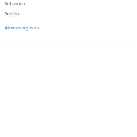
Botswana
Brazilië
Britse Maagdeneilanden
Alles weergeven
Brunei
Bulgarije
Burkina Faso
Burundi
Cambodja
Canada
Canarische eilanden
Centraal-Afrikaanse Republiek
Chili
China