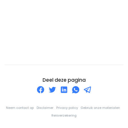
Cocoseilanden (Keelingeilanden)
Colombia
Comoren
Congo-DRC
Cookeilanden
Costa Rica
Cuba
Curaçao
Cyprus
Deel deze pagina
De Balearen
Denemarken
Djibouti
Neem contact op
Disclaimer
Privacy policy
Gebruik onze materialen
Dominica
Reisverzekering
Dominicaanse Republiek