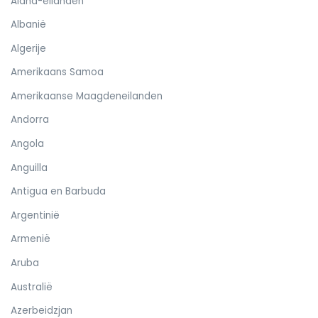
Aland-eilanden
Albanië
Algerije
Amerikaans Samoa
Amerikaanse Maagdeneilanden
Andorra
Angola
Anguilla
Antigua en Barbuda
Argentinië
Armenië
Aruba
Australië
Azerbeidzjan