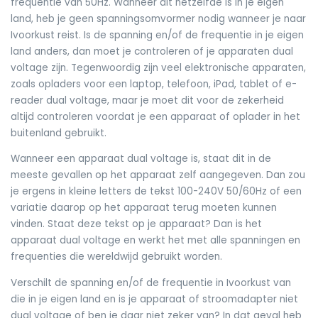
frequentie van 50Hz. Wanneer dit hetzelfde is in je eigen
land, heb je geen spanningsomvormer nodig wanneer je naar
Ivoorkust reist. Is de spanning en/of de frequentie in je eigen
land anders, dan moet je controleren of je apparaten dual
voltage zijn. Tegenwoordig zijn veel elektronische apparaten,
zoals opladers voor een laptop, telefoon, iPad, tablet of e-
reader dual voltage, maar je moet dit voor de zekerheid
altijd controleren voordat je een apparaat of oplader in het
buitenland gebruikt.
Wanneer een apparaat dual voltage is, staat dit in de
meeste gevallen op het apparaat zelf aangegeven. Dan zou
je ergens in kleine letters de tekst 100-240V 50/60Hz of een
variatie daarop op het apparaat terug moeten kunnen
vinden. Staat deze tekst op je apparaat? Dan is het
apparaat dual voltage en werkt het met alle spanningen en
frequenties die wereldwijd gebruikt worden.
Verschilt de spanning en/of de frequentie in Ivoorkust van
die in je eigen land en is je apparaat of stroomadapter niet
dual voltage of ben je daar niet zeker van? In dat geval heb