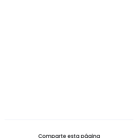
Camboya
Camerún
Canadá
Catar
Chad
Chile
China
Chipre
Ciudad del Vaticano
Colombia
Comoros
Congo
Corea del Norte
Comparte esta página