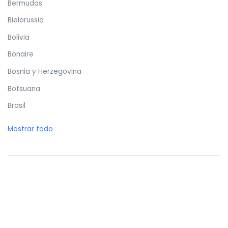
Bermudas
Bielorussia
Bolivia
Bonaire
Bosnia y Herzegovina
Botsuana
Brasil
Brunéi
Mostrar todo
Bulgaria
Burkina Faso
Burundi
Butan
Bélgica
Cabo Verde