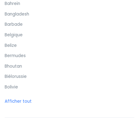
Bahreïn
Bangladesh
Barbade
Belgique
Belize
Bermudes
Bhoutan
Biélorussie
Bolivie
Bonaire
Afficher tout
Bosnie-Herzégovine
Botswana
Brunei