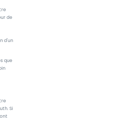
otre
Costa Rica
eur de
Croatie
Cuba
in d'un
Curaçao
Côte d'Ivoire
es que
Danemark
oin
Djibouti
Dominique
tre
Espagne
th. Si
Estonie
sont
Ethiopie