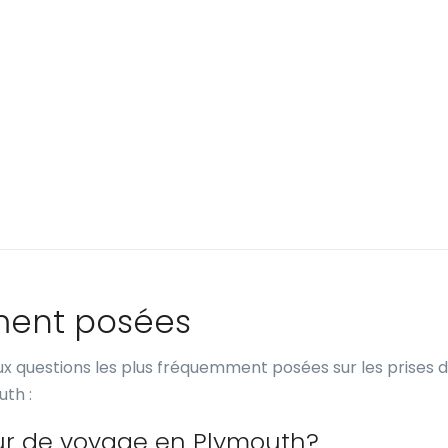
ment posées
x questions les plus fréquemment posées sur les prises 
uth :
eur de voyage en Plymouth?