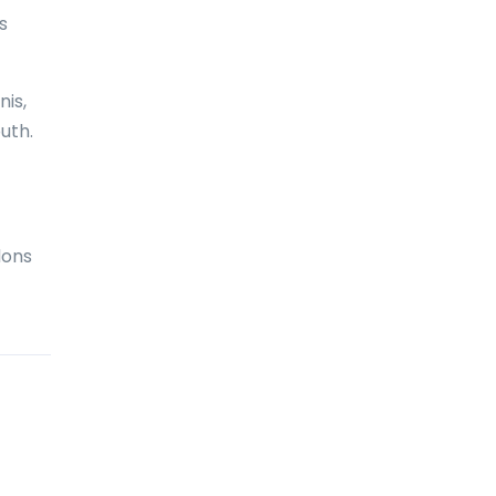
Biélorussie
s
Bolivie
nis,
Bonaire
uth.
Bosnie-Herzégovine
Botswana
Brunei
dons
Brésil
Bulgarie
Burkina Faso
Burundi
Bénin