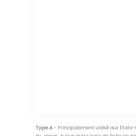
Type A
- Principalement utilisé aux États
au Japon. Aucun autre type de fiche ne pe