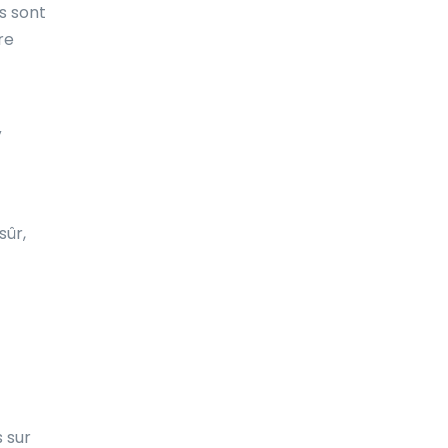
s sont
Fidji
re
Finlande
France
V
French Guiana
Gabon
Gambie
sûr,
Ghana
Gibraltar
Grenade
Groenland
Grèce
 sur