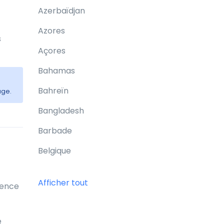
Azerbaïdjan
Azores
s
Açores
Bahamas
Bahreïn
age.
Bangladesh
Barbade
Belgique
Belize
Afficher tout
uence
Bermudes
Bhoutan
e