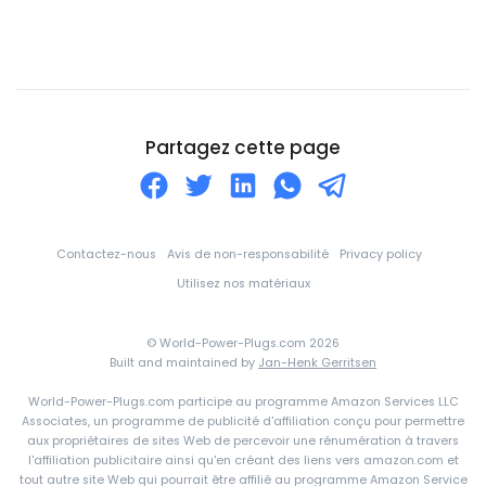
Cité du Vatican
Colombie
Comores
Corée du Nord
Partagez cette page
Corée du Sud
Costa Rica
Croatie
Contactez-nous
Avis de non-responsabilité
Privacy policy
Cuba
Utilisez nos matériaux
Curaçao
© World-Power-Plugs.com 2026
Côte d'Ivoire
Built and maintained by
Jan-Henk Gerritsen
Danemark
World-Power-Plugs.com participe au programme Amazon Services LLC
Associates, un programme de publicité d'affiliation conçu pour permettre
Djibouti
aux propriétaires de sites Web de percevoir une rénumération à travers
l'affiliation publicitaire ainsi qu'en créant des liens vers amazon.com et
Dominique
tout autre site Web qui pourrait être affilié au programme Amazon Service