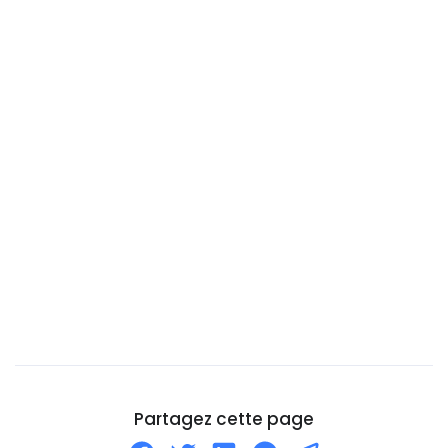
Burundi
Bénin
Cambodge
Cameroun
Canada
Cap-Vert
Chili
Chine
Chypre
Cité du Vatican
Colombie
Comores
Corée du Nord
Partagez cette page
Corée du Sud