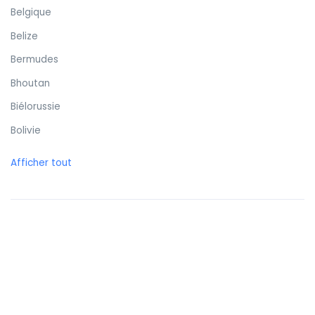
Belgique
Belize
Bermudes
Bhoutan
Biélorussie
Bolivie
Bonaire
Afficher tout
Bosnie-Herzégovine
Botswana
Brunei
Brésil
Bulgarie
Burkina Faso