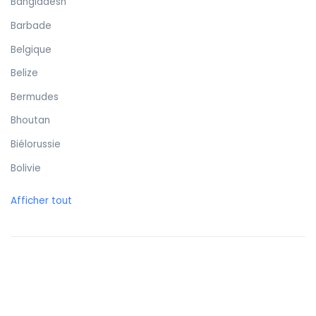
Bangladesh
Barbade
Belgique
Belize
Bermudes
Bhoutan
Biélorussie
Bolivie
Bonaire
Afficher tout
Bosnie-Herzégovine
Botswana
Brunei
Brésil
Bulgarie