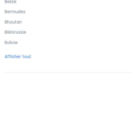
Belize
Bermudes
Bhoutan
Biélorussie
Bolivie
Bonaire
Afficher tout
Bosnie-Herzégovine
Botswana
Brunei
Brésil
Bulgarie
Burkina Faso
Burundi
Bénin