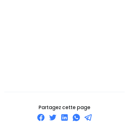
Cambodge
Cameroun
Canada
Cap-Vert
Chili
Chine
Chypre
Cité du Vatican
Colombie
Comores
Corée du Nord
Partagez cette page
Corée du Sud
Costa Rica